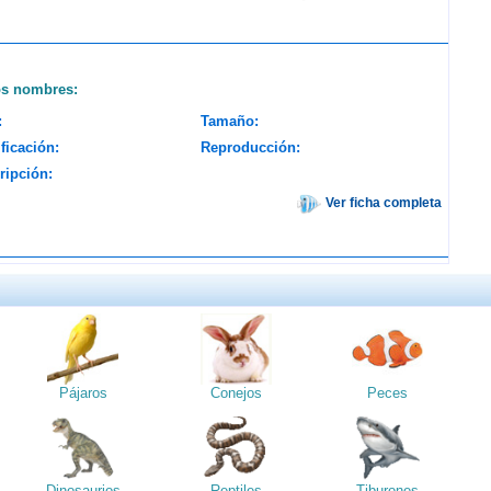
os nombres:
:
Tamaño:
ficación:
Reproducción:
ripción:
Ver ficha completa
Pájaros
Conejos
Peces
Dinosaurios
Reptiles
Tiburones