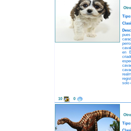
Otr
Tipo
Clasi
Desc
pues 
cara
perr
caval
en E
criad
espec
cava
cava
realm
regis
solo 
10
0
Otr
Tipo
Clasi