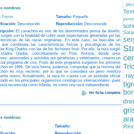
pece
,
os nombres:
Ter
:
Perros
Tamaño:
Pequeño
perez
ficación:
Desconocido
Reproducción:
Desconocido
sur
ripción:
El cavachón es uno de los denominados perros de diseño,
Sal
surgen con la finalidad de cubrir unas expectativas generadas por las
ser
cterísticas de las razas originarias. En este caso, se buscaba un
o que combinara las características físicas y psicológicas de los
St
ier King Charles con las de los bichones frisé. Por ello, la raza surgió
stados Unidos, concretamente en Pine, Arizona, donde unos
cer
ores, asesorados y asistidos por genetistas y veterinarios, crearon un
ial programa de cría. Fruto de este programa surgieron los primeros
Tri
chón en 1996. De esta forma, podemos comprobar que la historia del
chón es muy reciente, por lo que se considera un perro mestizo
ra
ente nuevo. Actualmente, la raza no cuenta con un estándar oficial
,
trado en los principales organismos cinológicos internacionales, pues
tig
está reconocida como híbrida, no como una raza independiente.
bor
Ver ficha completa
dre
gr
ara
os nombres:
Rin
:
Tamaño:
ficación:
Reproducción: