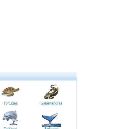
Tortugas
Salamandras
Delfines
Ballenas