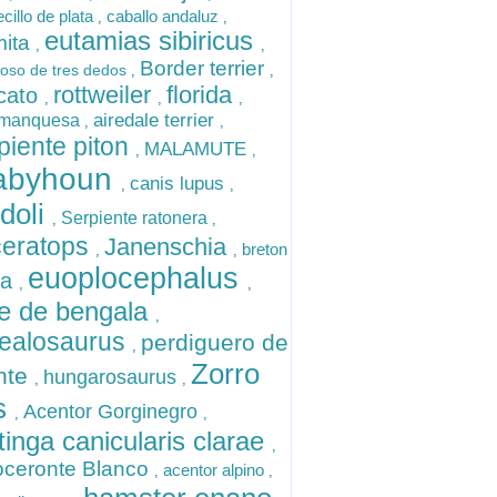
cillo de plata
caballo andaluz
,
,
eutamias sibiricus
mita
,
,
Border terrier
oso de tres dedos
,
,
rottweiler
florida
icato
,
,
,
airedale terrier
amanquesa
,
,
piente piton
MALAMUTE
,
,
abyhoun
canis lupus
,
,
doli
Serpiente ratonera
,
,
ceratops
Janenschia
breton
,
,
euoplocephalus
ya
,
,
re de bengala
,
ealosaurus
perdiguero de
,
Zorro
nte
hungarosaurus
,
,
is
Acentor Gorginegro
,
,
tinga canicularis clarae
,
oceronte Blanco
acentor alpino
,
,