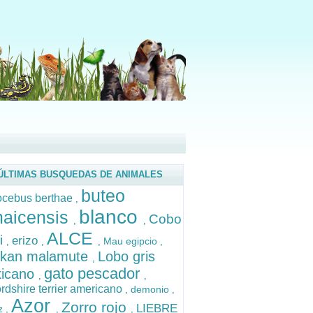
ÚLTIMAS BUSQUEDAS DE ANIMALES
buteo
ocebus berthae
,
blanco
maicensis
Cobo
,
,
ALCE
i
erizo
Mau egipcio
,
,
,
,
skan malamute
Lobo gris
,
gato pescador
icano
,
,
ordshire terrier americano
demonio
,
,
Azor
Zorro rojo
LIEBRE
iz
,
,
,