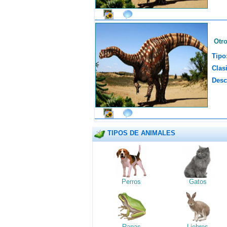
Otr
Tipo
Clasi
Desc
TIPOS DE ANIMALES
Perros
Gatos
Ranas
Liebres