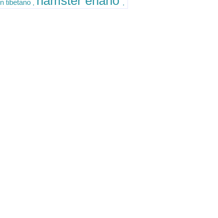
hamster enano
n tibetano
,
,