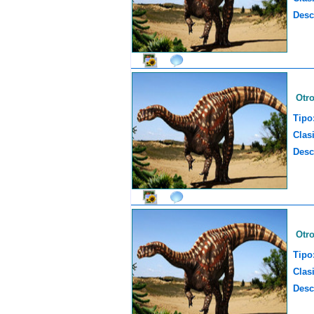
Desc
Otr
Tipo
Clasi
Desc
Otr
Tipo
Clasi
Desc