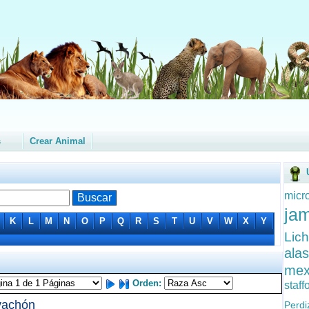
s
Crear Animal
micr
ja
K
L
M
N
O
P
Q
R
S
T
U
V
W
X
Y
Lich
ala
mex
Orden:
staff
achón
Perd