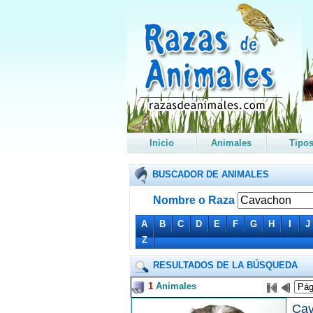
Inicio
Animales
Tipo
BUSCADOR DE ANIMALES
Nombre o Raza
A
B
C
D
E
F
G
H
I
J
Z
RESULTADOS DE LA BÚSQUEDA
1
Animales
Cav