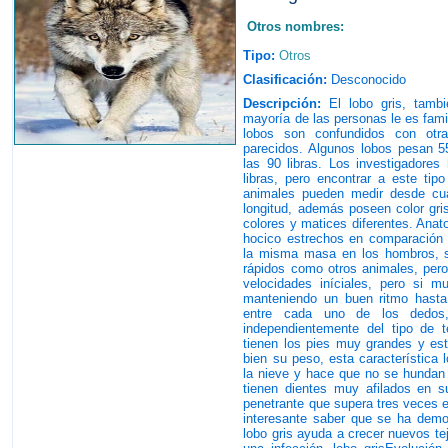
Otros nombres:
Tipo:
Otros
Clasificación:
Desconocido
Descripción:
El lobo gris, tamb
mayoría de las personas le es fami
lobos son confundidos con otr
parecidos. Algunos lobos pesan 55
las 90 libras. Los investigadore
libras, pero encontrar a este tip
animales pueden medir desde cua
longitud, además poseen color gris
colores y matices diferentes. Anat
hocico estrechos en comparación 
la misma masa en los hombros, 
rápidos como otros animales, pero
velocidades iníciales, pero si m
manteniendo un buen ritmo hasta
entre cada uno de los dedos,
independientemente del tipo de 
tienen los pies muy grandes y est
bien su peso, esta característica
la nieve y hace que no se hundan
tienen dientes muy afilados en s
penetrante que supera tres veces e
interesante saber que se ha demo
lobo gris ayuda a crecer nuevos tej