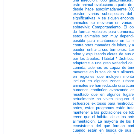
una infección. lobo grisEvolució
este animal evoluciono a partir de
desde hace aproximadamente 300
existen varias subespecies del
significativas, y se siguen encont
animales se movieron en varias
sobrevivir. Comportamiento. El lob
de formas verbales para comunicar
estos animales son muy dependi
posible para mantenerse en la 
contra otras manadas de lobos, y a
pueden entrar a sus territorios. L
orine y expulsando olores de sus 
por los árboles. Hábitat / Distribu
adaptarse a una gran variedad de
comida, además es capaz de tener
moverse en busca de sus aliment
en regiones que incluyen montañ
incluso en algunas zonas urban
animales se han reducido drásticam
humanos continúan avanzando en 
resultado que en algunos lugar
actualmente no viven ninguno 
esfuerzos exitosos para reintroduc
antes, estos programas están trata
mantener a las poblaciones de lob
creen que el hábitat de estos ani
alimentación. La mayoría de los l
ecosistema del que forman part
cuando están en busca de sus a