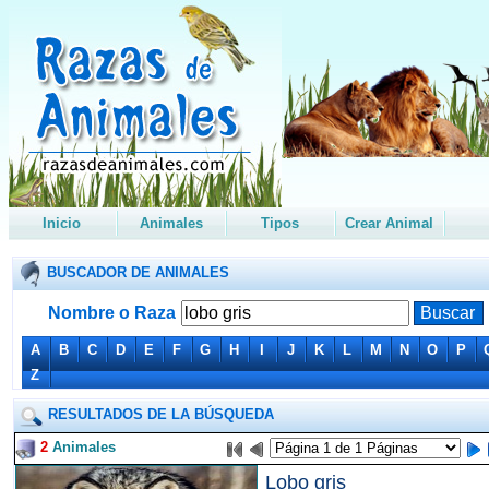
Inicio
Animales
Tipos
Crear Animal
BUSCADOR DE ANIMALES
Nombre o Raza
A
B
C
D
E
F
G
H
I
J
K
L
M
N
O
P
Z
RESULTADOS DE LA BÚSQUEDA
2
Animales
Lobo gris