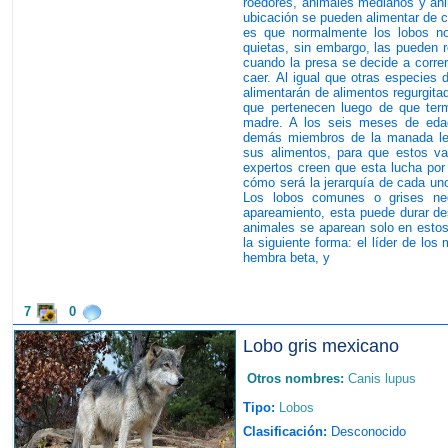
roedores, animales medianos y ani
ubicación se pueden alimentar de c
es que normalmente los lobos n
quietas, sin embargo, las pueden r
cuando la presa se decide a correr
caer. Al igual que otras especies 
alimentarán de alimentos regurgita
que pertenecen luego de que ter
madre. A los seis meses de edad
demás miembros de la manada les
sus alimentos, para que estos va
expertos creen que esta lucha por 
cómo será la jerarquía de cada un
Los lobos comunes o grises nec
apareamiento, esta puede durar des
animales se aparean solo en estos
la siguiente forma: el líder de lo
hembra beta, y
7
0
Lobo gris mexicano
Otros nombres:
Canis lupus
Tipo:
Lobos
Clasificación:
Desconocido