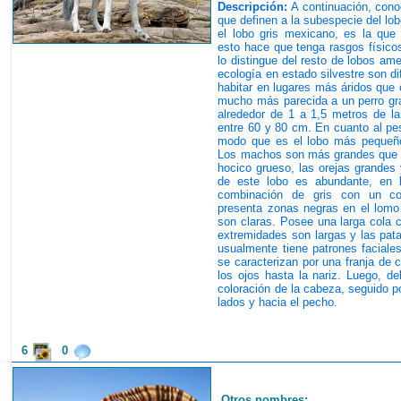
Descripción:
A continuación, conoc
que definen a la subespecie del lo
el lobo gris mexicano, es la que
esto hace que tenga rasgos físicos
lo distingue del resto de lobos a
ecología en estado silvestre son di
habitar en lugares más áridos que
mucho más parecida a un perro gra
alrededor de 1 a 1,5 metros de la
entre 60 y 80 cm. En cuanto al pes
modo que es el lobo más pequeño
Los machos son más grandes que l
hocico grueso, las orejas grandes 
de este lobo es abundante, en l
combinación de gris con un col
presenta zonas negras en el lomo 
son claras. Posee una larga cola 
extremidades son largas y las pata
usualmente tiene patrones faciales
se caracterizan por una franja de 
los ojos hasta la nariz. Luego, d
coloración de la cabeza, seguido po
lados y hacia el pecho.
6
0
Otros nombres: