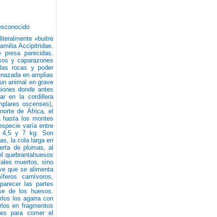
sconocido
iteralmente «buitre
milia Accipitridae.
e presa parecidas.
sos y caparazones
a las rocas y poder
menazada en amplias
 un animal en grave
giones donde antes
r en la cordillera
mplares oscenses),
norte de África, el
ia hasta los montes
especie varía entre
e 4,5 y 7 kg. Son
as, la cola larga en
erta de plumas, al
 el quebrantahuesos
males muertos, sino
ve que se alimenta
feros carnívoros,
parecer las partes
se de los huesos.
los los agarra con
rlos en fragmentos
 es para comer el