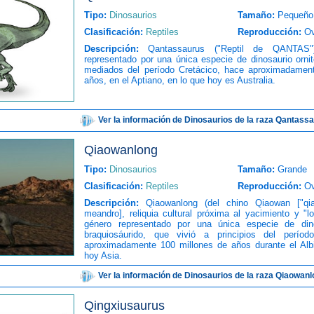
Tipo:
Dinosaurios
Tamaño:
Pequeño
Clasificación:
Reptiles
Reproducción:
Ov
Descripción:
Qantassaurus ("Reptil de QANTAS
representado por una única especie de dinosaurio orni
mediados del período Cretácico, hace aproximadamen
años, en el Aptiano, en lo que hoy es Australia.
Ver la información de Dinosaurios de la raza Qantass
Qiaowanlong
Tipo:
Dinosaurios
Tamaño:
Grande
Clasificación:
Reptiles
Reproducción:
Ov
Descripción:
Qiaowanlong (del chino Qiaowan ["qia
meandro], reliquia cultural próxima al yacimiento y "
género representado por una única especie de din
braquiosáurido, que vivió a principios del períod
aproximadamente 100 millones de años durante el Alb
hoy Asia.
Ver la información de Dinosaurios de la raza Qiaowan
Qingxiusaurus