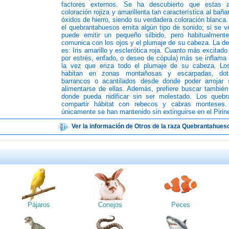
factores externos. Se ha descubierto que estas 
coloración rojiza y amarillenta tan característica al baña
óxidos de hierro, siendo su verdadera coloración blanca.
el quebrantahuesos emita algún tipo de sonido; si se
puede emitir un pequeño silbido, pero habitualment
comunica con los ojos y el plumaje de su cabeza. La de
es: Iris amarillo y esclerótica roja. Cuanto más excitad
por estrés, enfado, o deseo de cópula) más se inflama 
la vez que eriza todo el plumaje de su cabeza. Lo
habitan en zonas montañosas y escarpadas, do
barrancos o acantilados desde donde poder arrojar 
alimentarse de ellas. Además, prefiere buscar tambié
donde pueda nidificar sin ser molestado. Los quebr
compartir hábitat con rebecos y cabras monteses.
únicamente se han mantenido sin extinguirse en el Pirin
Ver la información de Otros de la raza Quebrantahues
Pájaros
Conejos
Peces