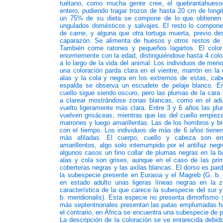
tuétano, como mucha gente cree, el quebrantahuesos
entero, pudiendo tragar trozos de hasta 20 cm de long
un 75% de su dieta se compone de lo que obtienen
ungulados domésticos y salvajes. El resto lo componen
de carne, y alguna que otra tortuga muerta, previo d
caparazón. Se alimenta de huesos y otros restos de
También come ratones y pequeños lagartos. El color
enormemente con la edad, distinguiéndose hasta 4 colo
a lo largo de la vida del animal: Los individuos de men
una coloración parda clara en el vientre, marrón en la 
alas y la cola y negra en los extremos de estas, cab
espalda se observa un escudete de pelaje blanco. E
cuello sigue siendo oscuro, pero las plumas de la cara
a clarear mostrándose zonas blancas, como en el adu
vuelto ligeramente más clara. Entre 3 y 6 años las pl
vuelven grisáceas, mientras que las del cuello empieza
marrones y luego amarillentas. Las de los hombros y b
con el tiempo. Los individuos de más de 6 años tienen
más afiladas. El cuerpo, cuello y cabeza son en
amarillentos, algo solo interrumpido por el antifaz neg
algunos casos un fino collar de plumas negras en la b
alas y cola son grises, aunque en el caso de las pri
coberteras negras y las axilas blancas. El dorso es pa
la subespecie presente en Eurasia y el Magreb (G. b. 
en estado adulto unas ligeras líneas negras en la 
característica de la que carece la subespecie del sur y
b. meridionalis). Esta especie no presenta dimorfismo
más septentrionales presentan las patas emplumadas ha
el contrario, en África se encuentra una subespecie de
La descripción de la coloración se ve enrarecida debid