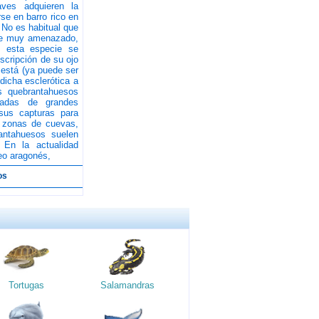
aves adquieren la
rse en barro rico en
 No es habitual que
 ve muy amenazado,
e esta especie se
scripción de su ojo
o está (ya puede ser
dicha esclerótica a
s quebrantahuesos
tadas de grandes
sus capturas para
n zonas de cuevas,
antahuesos suelen
 En la actualidad
eo aragonés,
os
Tortugas
Salamandras