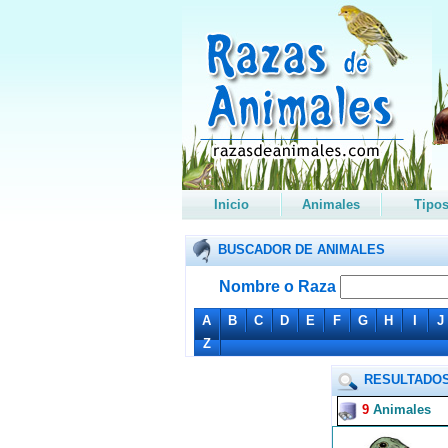
Inicio
Animales
Tipo
BUSCADOR DE ANIMALES
Nombre o Raza
A
B
C
D
E
F
G
H
I
J
Z
RESULTADOS
9
Animales