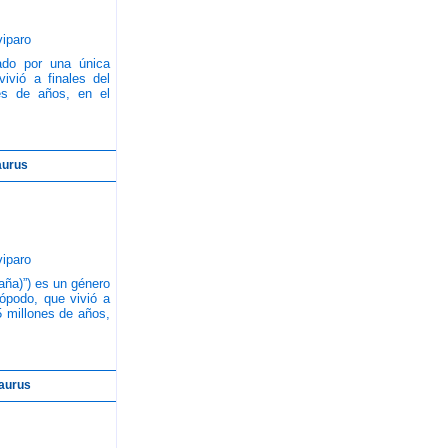
iparo
ado por una única
ivió a finales del
es de años, en el
aurus
iparo
aña)”) es un género
ópodo, que vivió a
5 millones de años,
saurus