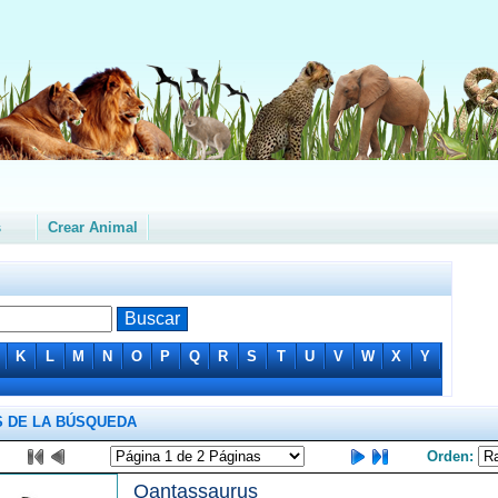
s
Crear Animal
K
L
M
N
O
P
Q
R
S
T
U
V
W
X
Y
 DE LA BÚSQUEDA
Orden:
Qantassaurus