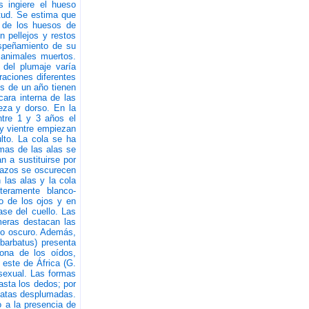
 ingiere el hueso
itud. Se estima que
 de los huesos de
 pellejos y restos
espeñamiento de su
 animales muertos.
 del plumaje varía
raciones diferentes
os de un año tienen
cara interna de las
eza y dorso. En la
ntre 1 y 3 años el
 y vientre empiezan
lto. La cola se ha
umas de las alas se
n a sustituirse por
razos se oscurecen
 las alas y la cola
teramente blanco-
ro de los ojos y en
ase del cuello. Las
meras destacan las
rdo oscuro. Además,
barbatus) presenta
zona de los oídos,
 este de África (G.
 sexual. Las formas
sta los dedos; por
 patas desplumadas.
o a la presencia de