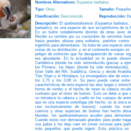
Nombres Alternativos:
Gypaetus barbatus
Tipo:
Otros
Tamaño:
Pequeño
Clasificación:
Desconocido
Reproducción:
De
Descripción:
El quebrantahuesos (Gypaetus barbatus, l
barbado»), es una especie de ave accipitriforme de la fa
Es un buitre notablemente distinto de otras aves d
Recibe su nombre por su costumbre de remontar hue
hasta grandes alturas para soltarlos, partirlos contr
ingerirlos para alimentarse. Se trata de una especie a
zonas de su distribución, y en el continente europeo es
peligro de extinción que ha desaparecido de varias re
era abundante. En la actualidad se le puede observa
Cantábrica (donde ha sido reintroducido gracias a eje
los Pirineos, los Alpes (donde ha sido reintroducido), 
Gran Valle del Rift, Sudáfrica, Grecia y desde Anatol
Tian Shan y el Himalaya. La envergadura alar de esta 
los 2,75 y los 3,00 m. Su peso puede variar entr
características de esta especie las alas largas y estrech
forma de rombo y el hecho de tener la cabeza recubi
contrario que el resto de buitres. Esto se debe a que
no introduce la cabeza y cuello en los cuerpos de ani
que es una especie osteófaga (de hecho, es la única a
casi exclusivamente de huesos): cuando los mamí
cuervos y otras especies de buitres han hecho desa
blandas, los quebrantahuesos acuden para alimentar
Cuando estos son demasiado grandes para poder tragar
sus patas y los deja caer en zonas rocosas para parti
más pequeños que pueda ingerir. Esta práctica no