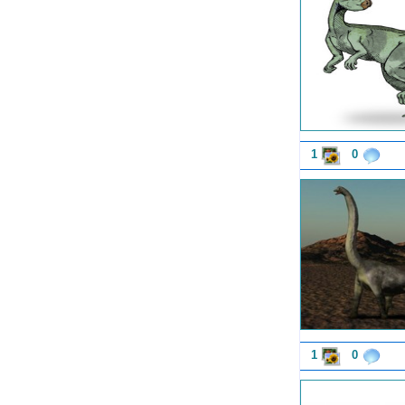
1
0
1
0