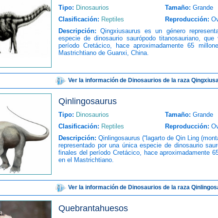
Tipo:
Dinosaurios
Tamaño:
Grande
Clasificación:
Reptiles
Reproducción:
Ov
Descripción:
Qingxiusaurus es un género represent
especie de dinosaurio saurópodo titanosauriano, que v
período Cretácico, hace aproximadamente 65 millon
Mastrichtiano de Guanxi, China.
Ver la información de Dinosaurios de la raza Qingxius
Qinlingosaurus
Tipo:
Dinosaurios
Tamaño:
Grande
Clasificación:
Reptiles
Reproducción:
Ov
Descripción:
Qinlingosaurus (“lagarto de Qin Ling (mont
representado por una única especie de dinosaurio saur
finales del período Cretácico, hace aproximadamente 6
en el Mastrichtiano.
Ver la información de Dinosaurios de la raza Qinlingo
Quebrantahuesos