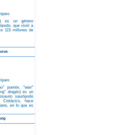
iparo
") es un género
tópodo, que vivió a
te 115 millones de
aurus
iparo
o" puente, "wan"
long" dragón) es un
osaurio saurópodo
o Cretácico, hace
iano, en lo que es
long