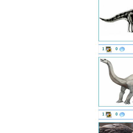
1
0
1
0