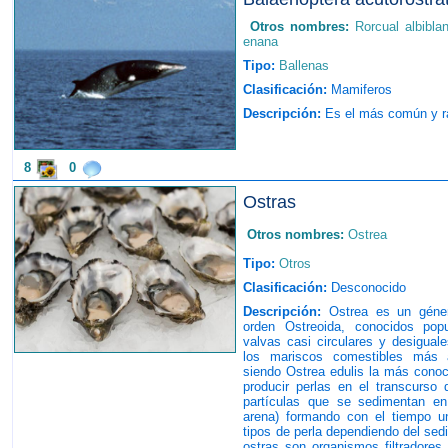
Otros nombres:
Rorcual albibla
enana
Tipo:
Ballenas
Clasificación:
Mamiferos
Descripción:
Es el más común y rá
8
0
Ostras
Otros nombres:
Ostrea
Tipo:
Otros
Clasificación:
Desconocido
Descripción:
Ostrea es un géner
orden Ostreoida, conocidos po
valvas casi circulares y desigua
los mariscos comestibles más a
siendo Ostrea edulis la más cono
producir perlas en el transcurso 
partículas que se sedimentan en 
arena) formando con el tiempo un
tipos de perla dependiendo del sed
ostras son organismos filtradores