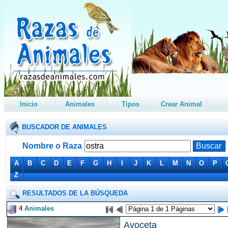
Inicio
Animales
Tipos
Crear Animal
BUSCADOR DE ANIMALES
Nombre o Raza
A
B
C
D
E
F
G
H
I
J
K
L
M
N
O
P
Z
RESULTADOS DE LA BÚSQUEDA
4
Animales
Avoceta