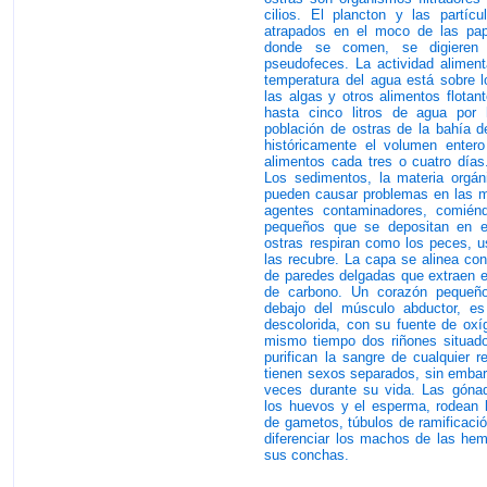
cilios. El plancton y las partíc
atrapados en el moco de las pap
donde se comen, se digiere
pseudofeces. La actividad aliment
temperatura del agua está sobre 
las algas y otros alimentos flotant
hasta cinco litros de agua por 
población de ostras de la bahía d
históricamente el volumen enter
alimentos cada tres o cuatro días
Los sedimentos, la materia orgán
pueden causar problemas en las ma
agentes contaminadores, comién
pequeños que se depositan en el
ostras respiran como los peces, u
las recubre. La capa se alinea c
de paredes delgadas que extraen el
de carbono. Un corazón pequeño
debajo del músculo abductor, e
descolorida, con su fuente de oxíg
mismo tiempo dos riñones situados
purifican la sangre de cualquier 
tienen sexos separados, sin emba
veces durante su vida. Las gónad
los huevos y el esperma, rodean 
de gametos, túbulos de ramificació
diferenciar los machos de las he
sus conchas.