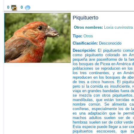
0
0
Piquituerto
Otros nombres:
Loxia curvirostra
Tipo:
Otros
Clasificación:
Desconocido
Descripción:
El piquituerto común
como piquituerto colorado en A
pequeña ave paseriforme de la fami
los bosques de Picea en América de
poblaciones se reproducen en los
los tres continentes, y en Amér
reproducen en los bosques de abet
de tres a cinco huevos. El piquit
pero si la comida es insuficiente, 
viaja en grandes bandadas fuera d
se mezcla con otros piquituertos.
mandíbulas, que están torcidas e
nombre común. Se alimenta ca
coníferas, especialmente los de l
es una adaptación que le permit
machos adultos suelen ser de co
hembras suelen ser de color verde 
Esta especie puede llegar a ser con
piquituertos escoceses, que 