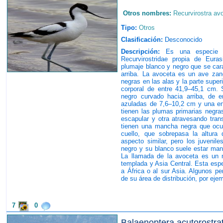
Otros nombres:
Recurvirostra av
Tipo:
Otros
Clasificación:
Desconocido
Descripción:
Es una especie de
Recurvirostridae propia de Eur
plumaje blanco y negro que se cara
arriba. La avoceta es un ave za
negras en las alas y la parte super
corporal de entre 41,9–45,1 cm. S
negro curvado hacia arriba, de e
azuladas de 7,6–10,2 cm y una en
tienen las plumas primarias negra
escapular y otra atravesando tra
tienen una mancha negra que ocup
cuello, que sobrepasa la altura
aspecto similar, pero los juvenil
negro y su blanco suele estar man
La llamada de la avoceta es un m
templada y Asia Central. Esta espe
a África o al sur Asia. Algunos p
de su área de distribución, por eje
7
0
Balaenoptera acutorostra