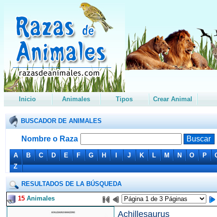
Inicio
Animales
Tipos
Crear Animal
BUSCADOR DE ANIMALES
Nombre o Raza
A
B
C
D
E
F
G
H
I
J
K
L
M
N
O
P
Z
RESULTADOS DE LA BÚSQUEDA
15
Animales
Achillesaurus