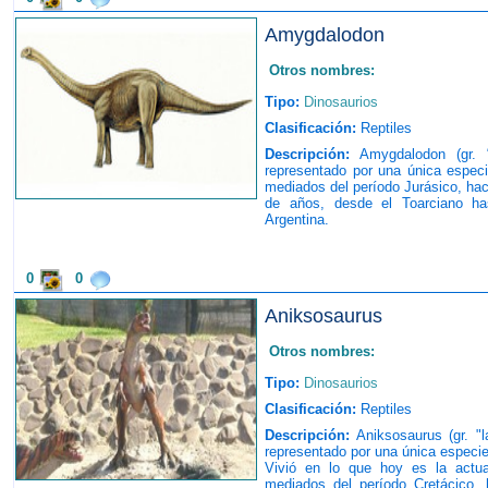
Amygdalodon
Otros nombres:
Tipo:
Dinosaurios
Clasificación:
Reptiles
Descripción:
Amygdalodon (gr. “
representado por una única especi
mediados del período Jurásico, ha
de años, desde el Toarciano ha
Argentina.
0
0
Aniksosaurus
Otros nombres:
Tipo:
Dinosaurios
Clasificación:
Reptiles
Descripción:
Aniksosaurus (gr. "l
representado por una única especie
Vivió en lo que hoy es la actua
mediados del período Cretácico,