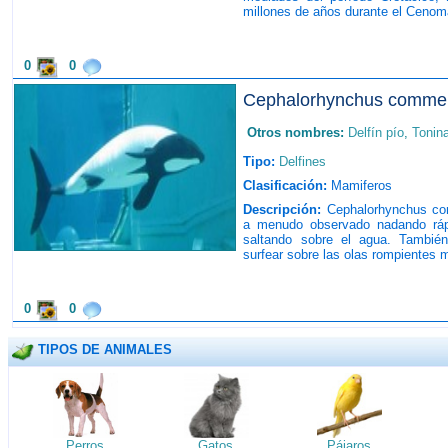
millones de años durante el Cenom
0
0
Cephalorhynchus commer
Otros nombres:
Delfín pío
,
Tonin
Tipo:
Delfines
Clasificación:
Mamiferos
Descripción:
Cephalorhynchus com
a menudo observado nadando rápi
saltando sobre el agua. También
surfear sobre las olas rompientes 
0
0
TIPOS DE ANIMALES
Perros
Gatos
Pájaros