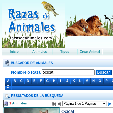
Inicio
Animales
Tipos
Crear Animal
BUSCADOR DE ANIMALES
Nombre o Raza
A
B
C
D
E
F
G
H
I
J
K
L
M
N
O
P
Z
RESULTADOS DE LA BÚSQUEDA
1
Animales
Ocicat