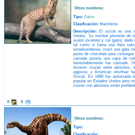
Otros nombres:
Tipo:
Gatos
Clasificación:
Mamiferos
Descripción:
El ocicat es una r
Unidos. Su nombre proviene de la
ocelot (ocelote) y cat (gato), da
tal como si fuera una fiera sal
estadounidense cruzó una gata m
punto de chocolate para conseguir
camada poseía una capa de colo
lamentablemente fue castrado. Ot
hicieron cruzas entre abisinios,
egipcios y American shorthair ha
Ocicat. En 1988 fue autorizada l
popular en Estados Unidos pero mu
cruces con abisinios están prohibid
0
0
Otros nombres:
Tipo:
Clasificación: