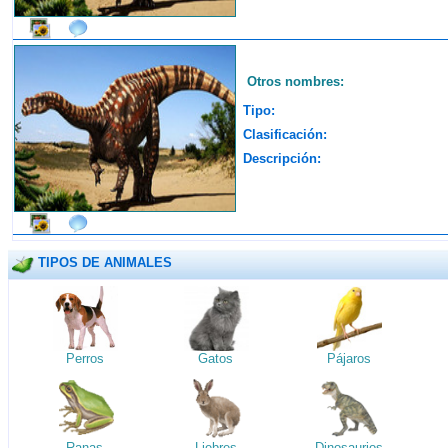
Otros nombres:
Tipo:
Clasificación:
Descripción:
TIPOS DE ANIMALES
Perros
Gatos
Pájaros
Ranas
Liebres
Dinosaurios