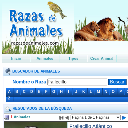
Inicio
Animales
Tipos
Crear Animal
BUSCADOR DE ANIMALES
Nombre o Raza
A
B
C
D
E
F
G
H
I
J
K
L
M
N
O
P
Z
RESULTADOS DE LA BÚSQUEDA
1
Animales
Frailecillo Atlántico