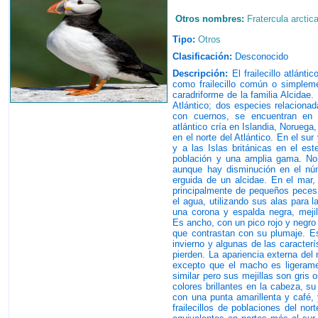
Otros nombres:
Fratercula arctic
Tipo:
Otros
Clasificación:
Desconocido
Descripción:
El frailecillo atlánti
como frailecillo común o simpleme
caradriforme de la familia Alcidae. 
Atlántico; dos especies relacionadas
con cuernos, se encuentran en el
atlántico cría en Islandia, Norueg
en el norte del Atlántico. En el su
y a las Islas británicas en el este
población y una amplia gama. No 
aunque hay disminución en el núme
erguida de un alcidae. En el mar,
principalmente de pequeños peces
el agua, utilizando sus alas para la 
una corona y espalda negra, mejill
Es ancho, con un pico rojo y negro
que contrastan con su plumaje. E
invierno y algunas de las caracterí
pierden. La apariencia externa del
excepto que el macho es ligerame
similar pero sus mejillas son gris
colores brillantes en la cabeza, s
con una punta amarillenta y café,
frailecillos de poblaciones del no