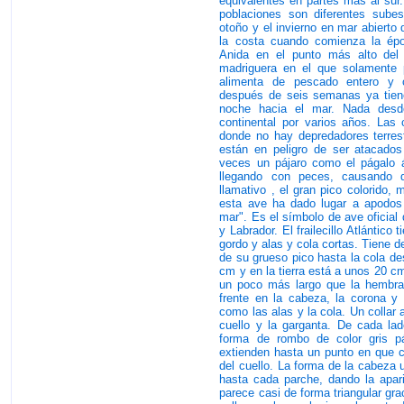
equivalentes en partes más al sur
poblaciones son diferentes subespe
otoño y el invierno en mar abierto 
la costa cuando comienza la épo
Anida en el punto más alto del 
madriguera en el que solamente 
alimenta de pescado entero y 
después de seis semanas ya tiene
noche hacia el mar. Nada desde
continental por varios años. Las 
donde no hay depredadores terrest
están en peligro de ser atacados
veces un pájaro como el págalo ár
llegando con peces, causando 
llamativo , el gran pico colorido,
esta ave ha dado lugar a apodos
mar". Es el símbolo de ave oficial
y Labrador. El frailecillo Atlántico
gordo y alas y cola cortas. Tiene 
de su grueso pico hasta la cola de
cm y en la tierra está a unos 20 c
un poco más largo que la hembra,
frente en la cabeza, la corona y 
como las alas y la cola. Un collar
cuello y la garganta. De cada la
forma de rombo de color gris pá
extienden hasta un punto en que ca
del cuello. La forma de la cabeza 
hasta cada parche, dando la aparie
parece casi de forma triangular gr