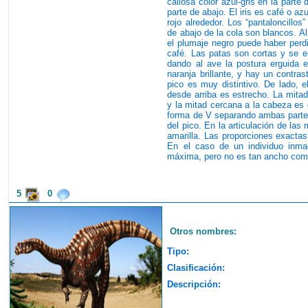
callosa color azul-gris en la parte 
parte de abajo. El iris es café o a
rojo alrededor. Los “pantaloncillos”
de abajo de la cola son blancos. A
el plumaje negro puede haber perdi
café. Las patas son cortas y se en
dando al ave la postura erguida e
naranja brillante, y hay un contra
pico es muy distintivo. De lado, e
desde arriba es estrecho. La mitad
y la mitad cercana a la cabeza es 
forma de V separando ambas partes 
del pico. En la articulación de la
amarilla. Las proporciones exactas
En el caso de un individuo inmad
máxima, pero no es tan ancho com
5
0
Otros nombres:
Tipo:
Clasificación:
Descripción: