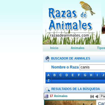
Inicio
Animales
Tipo
BUSCADOR DE ANIMALES
Nombre o Raza
A
B
C
D
E
F
G
H
I
J
Z
RESULTADOS DE LA BÚSQUEDA
17
Animales
Can