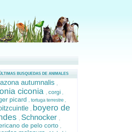
ÚLTIMAS BUSQUEDAS DE ANIMALES
azona autumnalis
,
conia ciconia
corgi
,
,
ger picard
tortuga terrestre
,
,
boyero de
oitzcuintle
,
andes
Schnocker
,
,
ricano de pelo corto
,