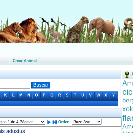
s
Crear Animal
Am
ci
K
L
M
N
O
P
Q
R
S
T
U
V
W
X
Y
ber
xol
fl
Orden:
Ame
is adustus