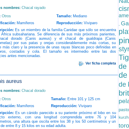
Nac
ci
os nombres:
Chacal rayado
ame
:
Otros
Tamaño:
Mediano
Gal
ficación:
Mamiferos
Reproducción:
Viviparo
,
pl
ripción:
Es un miembro de la familia Canidae que sólo se encuentra
 África subsahariana. Se diferencia de sus más próximos parientes,
pi
hacal dorado (Canis aureus) y el chacal de gualdrapa (Canis
melas) por sus patas y orejas considerablemente más cortas, su
e más claro y la presencia de unas rayas blancas poco definidas en
sty
ros, costados y cola. El tamaño es intermedio entre las dos
Tig
cies antes mencionadas.
Ver ficha completa
de
de
is aureus
de
os nombres:
Chacal dorado
bri
:
Otros
Tamaño:
Entre 101 y 125 cm
pel
ficación:
Mamiferos
Reproducción:
Viviparo
pasto
ripción:
Es un cánido parecido a su pariente próximo el lobo en su
cto externo, con una longitud comprendida entre 76 y 104
kurz
metros, una altura que oscila entre los 38 y los 50 centímetros y un
tor
de entre 8 y 15 kilos en su edad adulta.