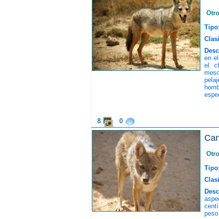
Otr
Tipo
Clasi
Desc
en el
el c
meso
pelaj
homb
espe
8
0
Can
Otr
Tipo
Clasi
Desc
aspe
centí
peso 