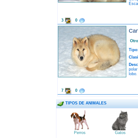
Esca
3
0
Can
Otr
Tipo
Clasi
Desc
polar
lobo.
7
0
TIPOS DE ANIMALES
Perros
Gatos