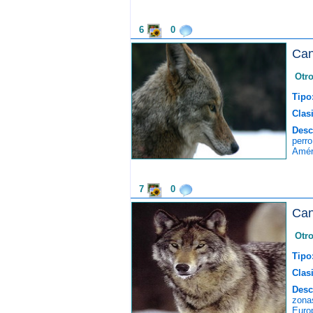
6
0
Can
Otr
Tipo
Clasi
Desc
perr
Amér
7
0
Can
Otr
Tipo
Clasi
Desc
zona
Europ