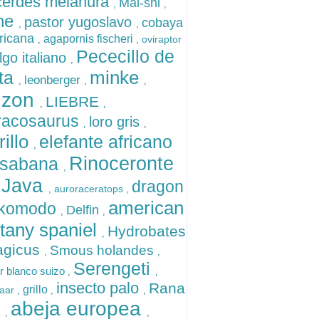
erdes melanura
Mal-shi
,
,
sne
pastor yugoslavo
cobaya
,
,
ricana
agapornis fischeri
oviraptor
,
,
Pececillo de
go italiano
,
minke
ata
leonberger
,
,
,
nzon
LIEBRE
,
,
racosaurus
loro gris
,
,
rillo
elefante africano
,
Rinoceronte
 sabana
,
 Java
dragon
auroraceratops
,
,
american
 komodo
Delfin
,
,
ttany spaniel
Hydrobates
,
agicus
Smous holandes
,
,
Serengeti
r blanco suizo
,
,
insecto palo
Rana
grillo
haar
,
,
,
abeja europea
o
,
,