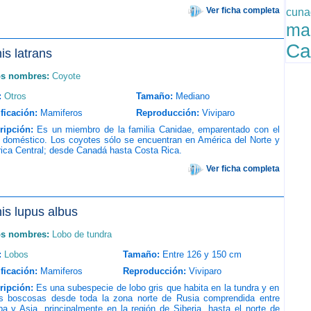
Ver ficha completa
cuna
ma
Ca
is latrans
os nombres:
Coyote
:
Otros
Tamaño:
Mediano
ficación:
Mamiferos
Reproducción:
Viviparo
ripción:
Es un miembro de la familia Canidae, emparentado con el
o doméstico. Los coyotes sólo se encuentran en América del Norte y
ica Central; desde Canadá hasta Costa Rica.
Ver ficha completa
is lupus albus
os nombres:
Lobo de tundra
:
Lobos
Tamaño:
Entre 126 y 150 cm
ficación:
Mamiferos
Reproducción:
Viviparo
ripción:
Es una subespecie de lobo gris que habita en la tundra y en
s boscosas desde toda la zona norte de Rusia comprendida entre
a y Asia, principalmente en la región de Siberia, hasta el norte de