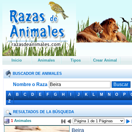
Inicio
Animales
Tipos
Crear Animal
BUSCADOR DE ANIMALES
Nombre o Raza
A
B
C
D
E
F
G
H
I
J
K
L
M
N
O
P
Z
RESULTADOS DE LA BÚSQUEDA
1
Animales
Beira