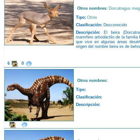
Otros nombres:
Dorcatragus mega
Tipo:
Otros
Clasificación:
Desconocido
Descripción:
El beira (Dorcatr
mamífero artiodáctilo de la famili
que vive en algunas áreas desért
origen del nombre beira es de behr
6
0
Otros nombres:
Tipo:
Clasificación:
Descripción: