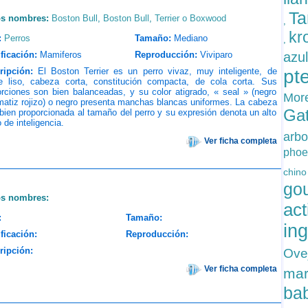
Ta
os nombres:
Boston Bull
,
Boston Bull
,
Terrier o Boxwood
,
kr
:
Perros
Tamaño:
Mediano
,
ficación:
Mamiferos
Reproducción:
Viviparo
azu
ripción:
El Boston Terrier es un perro vivaz, muy inteligente, de
pt
je liso, cabeza corta, constitución compacta, de cola corta. Sus
rciones son bien balanceadas, y su color atigrado, « seal » (negro
Mor
atiz rojizo) o negro presenta manchas blancas uniformes. La cabeza
Ga
bien proporcionada al tamaño del perro y su expresión denota un alto
 de inteligencia.
arbo
Ver ficha completa
phoe
chin
go
os nombres:
act
:
Tamaño:
in
ficación:
Reproducción:
ripción:
Ove
Ver ficha completa
ma
ba