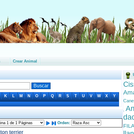
s
Crear Animal
Ci
Ama
K
L
M
N
O
P
Q
R
S
T
U
V
W
X
Y
Cane
Am
,
da
Orden:
FIL
ton terrier
lla