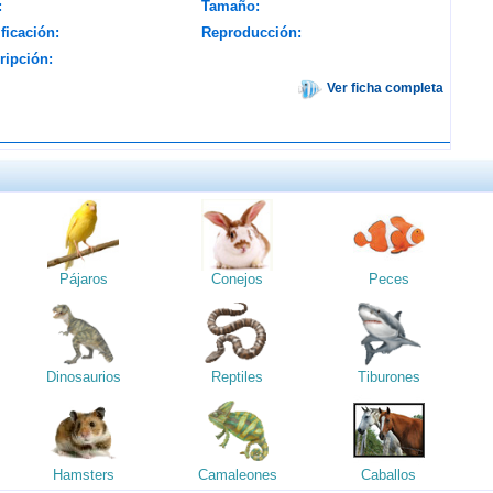
:
Tamaño:
ficación:
Reproducción:
ripción:
Ver ficha completa
Pájaros
Conejos
Peces
Dinosaurios
Reptiles
Tiburones
Hamsters
Camaleones
Caballos