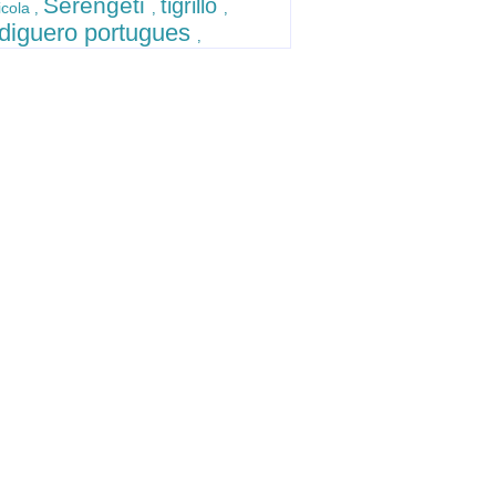
Serengeti
tigrillo
icola
,
,
,
diguero portugues
,