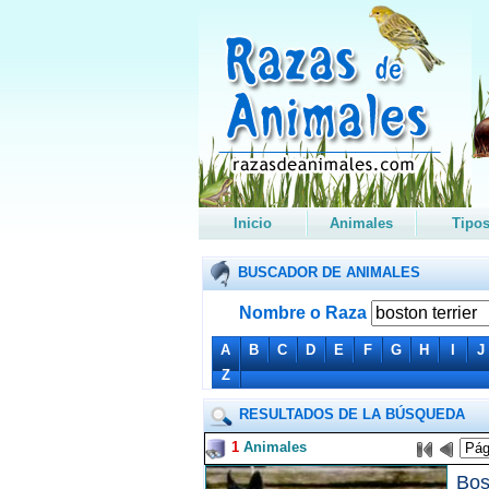
Inicio
Animales
Tipo
BUSCADOR DE ANIMALES
Nombre o Raza
A
B
C
D
E
F
G
H
I
J
Z
RESULTADOS DE LA BÚSQUEDA
1
Animales
Bos