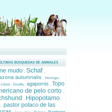
ÚLTIMAS BUSQUEDAS DE ANIMALES
Schaf
sne mudo
,
,
zona autumnalis
Hormiga
,
,
Topo
agapornis
 corso
Giraffa
,
,
,
ericano de pelo corto
,
chshund
Hipopotamo
,
,
pastor polaco de las
A
,
nuras