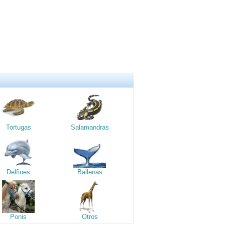
Tortugas
Salamandras
Delfines
Ballenas
Ponis
Otros