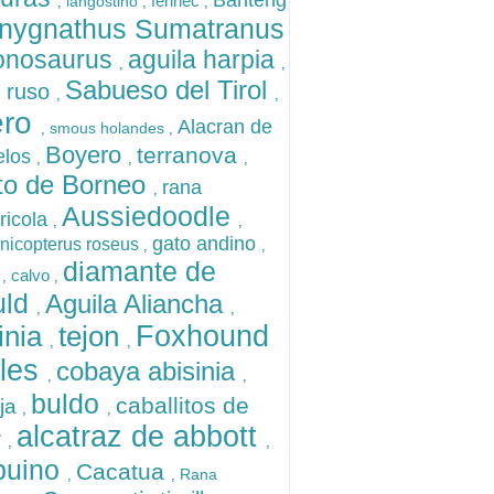
Banteng
fennec
langostino
,
,
,
nygnathus Sumatranus
onosaurus
aguila harpia
,
,
Sabueso del Tirol
l ruso
,
,
ero
Alacran de
smous holandes
,
,
Boyero
terranova
elos
,
,
,
to de Borneo
rana
,
Aussiedoodle
ricola
,
,
gato andino
nicopterus roseus
,
,
diamante de
calvo
o
,
,
uld
Aguila Aliancha
,
,
inia
tejon
Foxhound
,
,
gles
cobaya abisinia
,
,
buldo
caballitos de
ja
,
,
alcatraz de abbott
r
,
,
buino
Cacatua
Rana
,
,