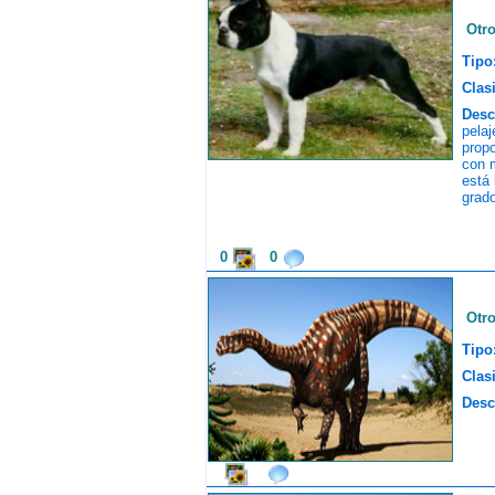
Otr
Tipo
Clasi
Desc
pela
propo
con m
está 
grado
0
0
Otr
Tipo
Clasi
Desc