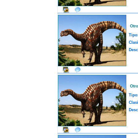
Otr
Tipo
Clasi
Desc
Otr
Tipo
Clasi
Desc