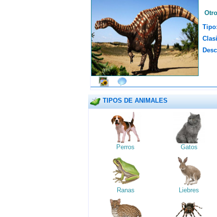
Otr
Tipo
Clasi
Desc
TIPOS DE ANIMALES
Perros
Gatos
Ranas
Liebres