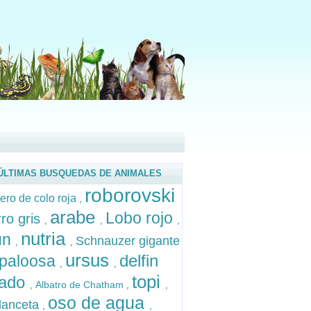
ÚLTIMAS BUSQUEDAS DE ANIMALES
roborovski
ero de colo roja
,
arabe
Lobo rojo
ro gris
,
,
,
nutria
un
Schnauzer gigante
,
,
ursus
delfin
paloosa
,
,
topi
sado
Albatro de Chatham
,
,
,
oso de agua
lanceta
,
,