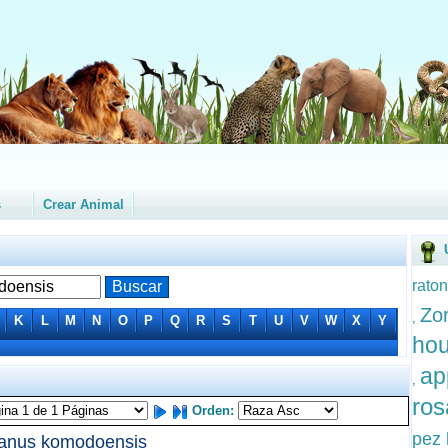
s
Crear Animal
raton
Zor
,
K
L
M
N
O
P
Q
R
S
T
U
V
W
X
Y
ho
ap
,
ro
Orden:
pez 
anus komodoensis