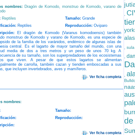
jut
os nombres:
Dragón de Komodo
,
monstruo de Komodo
,
varano de
odo
C
,
:
Reptiles
Tamaño:
Grande
tie
ficación:
Reptiles
Reproducción:
Oviparo
york
ripción:
El dragón de Komodo (Varanus komodoensis) también
ala
ado monstruo de Komodo y varano de Komodo, es una especie de
psido de la familia de los varánidos, endémico de algunas islas de
nesia central. Es el lagarto de mayor tamaño del mundo, con una
sula
,
itud media de dos a tres metros y un peso de unos 70 kg. A
ecuencia de su tamaño, son los superpredadores de los ecosistemas
dam
,
os que viven. A pesar de que estos lagartos se alimentan
Da
cipalmente de carroña, también cazan y tienden emboscadas a sus
s, que incluyen invertebrados, aves y mamíferos.
al
,
Ver ficha completa
Bulld
naa
aus
pal
os nombres:
:
Tamaño:
bu
ficación:
Reproducción:
de
ripción:
Su
Ver ficha completa