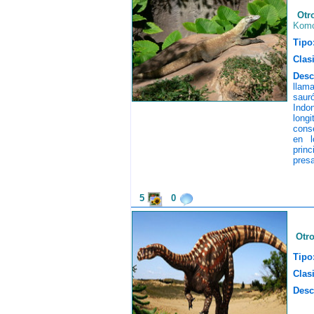
Otr
Kom
Tipo
Clasi
Desc
llam
sauró
Indo
long
cons
en l
prin
presa
5
0
Otr
Tipo
Clasi
Desc