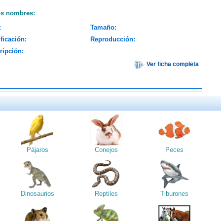
os nombres:
:
Tamaño:
ficación:
Reproducción:
ripción:
Ver ficha completa
Pájaros
Conejos
Peces
Dinosaurios
Reptiles
Tiburones