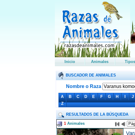
Inicio
Animales
Tipo
BUSCADOR DE ANIMALES
Nombre o Raza
A
B
C
D
E
F
G
H
I
J
Z
RESULTADOS DE LA BÚSQUEDA
1
Animales
Var