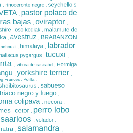
ia
seychellois
rinoceronte negro
,
,
pastor polaco de
IVETA
,
rras bajas
oviraptor
,
,
malamute de
shire
oso kodiak
,
,
avestruz
BRABANZON
ska
,
,
labrador
himalaya
 nebouxii
,
,
tucuxi
aliscus pygargus
,
,
nta
Hormiga
vibora de cascabel
,
,
yorkshire terrier
angu
,
,
og Frances
Polilla
,
,
sabueso
shoibitosaurus
,
triaco negro y fuego
,
oma colipava
necora
,
,
perro lobo
rmes
cetor
,
,
 saarloos
volador
,
,
salamandra
matra
,
,