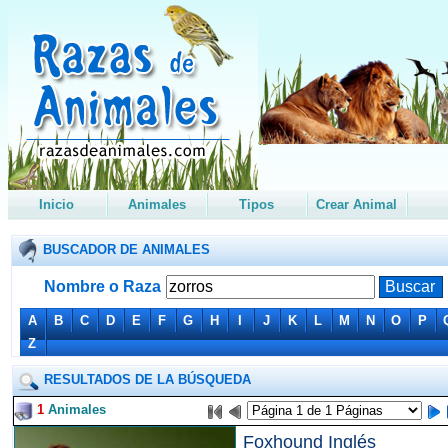
Inicio
Animales
Tipos
Crear Animal
BUSCADOR DE ANIMALES
Nombre o Raza
A
B
C
D
E
F
G
H
I
J
K
L
M
N
O
P
Z
RESULTADOS DE LA BÚSQUEDA
1
Animales
Foxhound Inglés