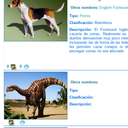
Otros nombres:
English Foxhoun
Tipo:
Perros
Clasificación:
Mamiferos
Descripción:
El Foxhound Inglés
cacería de zorras. Realmente es 
dueños demuestran muy poco interé
incluyendo las de forma de las fed
les permiten cazar conejos ni o
perseguir zorras no sea afectado.
0
0
Otros nombres:
Tipo:
Clasificación:
Descripción: