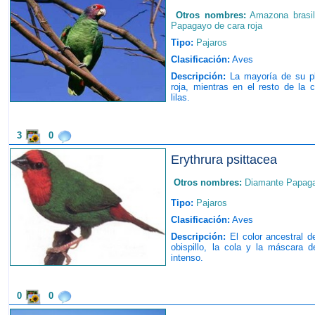
Otros nombres:
Amazona brasi
Papagayo de cara roja
Tipo:
Pajaros
Clasificación:
Aves
Descripción:
La mayoría de su pl
roja, mientras en el resto de la
lilas.
3
0
Erythrura psittacea
Otros nombres:
Diamante Papag
Tipo:
Pajaros
Clasificación:
Aves
Descripción:
El color ancestral d
obispillo, la cola y la máscara d
intenso.
0
0