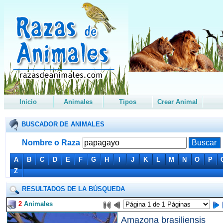
Inicio
Animales
Tipos
Crear Animal
BUSCADOR DE ANIMALES
Nombre o Raza
A
B
C
D
E
F
G
H
I
J
K
L
M
N
O
P
Z
RESULTADOS DE LA BÚSQUEDA
2
Animales
Amazona brasiliensis