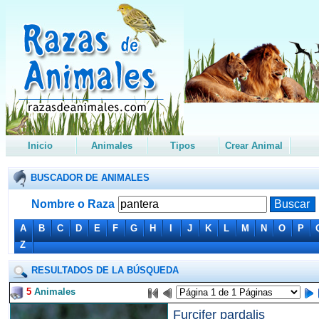
Inicio
Animales
Tipos
Crear Animal
BUSCADOR DE ANIMALES
Nombre o Raza
A
B
C
D
E
F
G
H
I
J
K
L
M
N
O
P
Z
RESULTADOS DE LA BÚSQUEDA
5
Animales
Furcifer pardalis