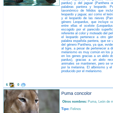
pardus) y del jaguar (Panthera o
palabras pantera y leopardo. 
taxonómico de félidos que incl
leopardo y jaguar, así como el león 
y el leopardo de las nieves (Pant
género Leopardus, que incluye va
entre ellas el ocelote (Leopardu
escogido por el parecido superfic
referente al color y moteado del pe
el leopardo pertenece a otro gén
palabra española pantera, que se u
del género Panthera, ya que, evide
al tigre, a pesar de pertenecer a 
melanismo es muy común en los ja
en los genes gracias a un alelo d
pardus), gracias a un alelo re
animales se mantienen, pero se ve
por la melanina. El albinismo y el
producido por el melanismo.
6
0
Puma concolor
Otros nombres:
Puma
,
León de 
Tipo:
Felinos