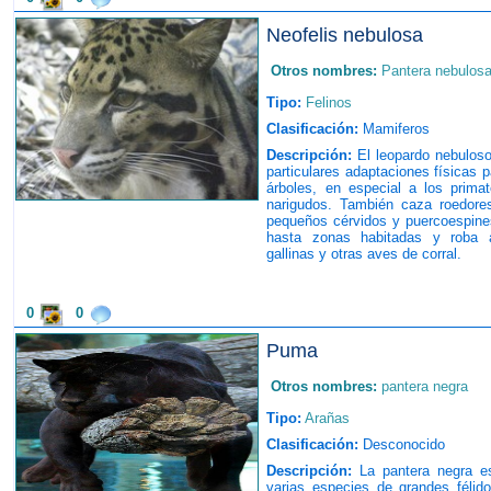
Neofelis nebulosa
Otros nombres:
Pantera nebulos
Tipo:
Felinos
Clasificación:
Mamiferos
Descripción:
El leopardo nebuloso 
particulares adaptaciones físicas p
árboles, en especial a los pri
narigudos. También caza roedore
pequeños cérvidos y puercoespine
hasta zonas habitadas y roba a
gallinas y otras aves de corral.
0
0
Puma
Otros nombres:
pantera negra
Tipo:
Arañas
Clasificación:
Desconocido
Descripción:
La pantera negra es
varias especies de grandes félido