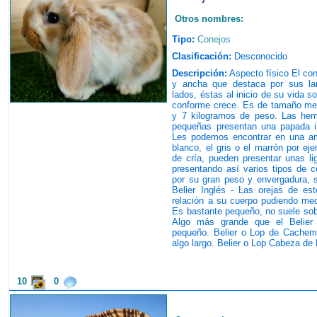
Otros nombres:
Tipo:
Conejos
Clasificación:
Desconocido
Descripción:
Aspecto físico El con
y ancha que destaca por sus la
lados, éstas al inicio de su vida 
conforme crece. Es de tamaño med
y 7 kilogramos de peso. Las he
pequeñas presentan una papada i
Les podemos encontrar en una am
blanco, el gris o el marrón por e
de cría, pueden presentar unas lig
presentando así varios tipos de c
por su gran peso y envergadura, 
Belier Inglés - Las orejas de es
relación a su cuerpo pudiendo med
Es bastante pequeño, no suele sobr
Algo más grande que el Belier
pequeño. Belier o Lop de Cachemi
algo largo. Belier o Lop Cabeza de
10
0