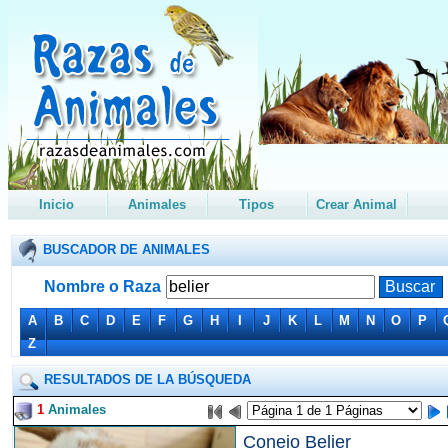
Inicio
Animales
Tipos
Crear Animal
BUSCADOR DE ANIMALES
Nombre o Raza
A
B
C
D
E
F
G
H
I
J
K
L
M
N
O
P
Z
RESULTADOS DE LA BÚSQUEDA
1
Animales
Conejo Belier