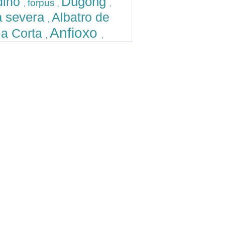
Dugong
dino
forpus
,
,
,
a severa
Albatro de
,
Anfioxo
la Corta
,
,