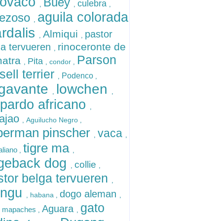
lovaco
Buey
culebra
,
,
,
aguila colorada
rezoso
,
rdalis
Almiqui
pastor
,
,
rinoceronte de
ga tervueren
,
Parson
atra
Pita
condor
,
,
,
sell terrier
Podenco
,
,
gavante
lowchen
,
,
opardo africano
,
ajao
Aguilucho Negro
,
,
berman pinscher
vaca
,
,
tigre ma
aliano
,
,
dgeback dog
collie
,
,
tor belga tervueren
,
angu
dogo aleman
habana
,
,
,
gato
Aguara
mapaches
,
,
,