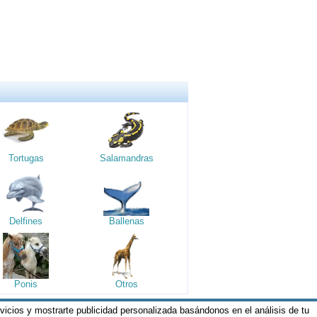
Tortugas
Salamandras
Delfines
Ballenas
Ponis
Otros
rvicios y mostrarte publicidad personalizada basándonos en el análisis de tu
os y Condiciones de nuestros servicios y