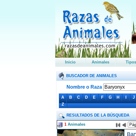
Inicio
Animales
Tipo
BUSCADOR DE ANIMALES
Nombre o Raza
A
B
C
D
E
F
G
H
I
J
Z
RESULTADOS DE LA BÚSQUEDA
1
Animales
Bar