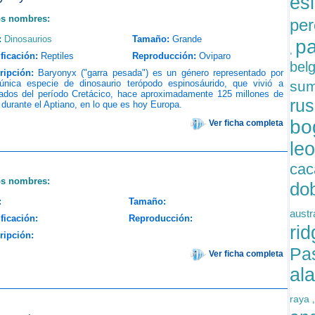
es
os nombres:
pe
:
Dinosaurios
Tamaño:
Grande
pa
,
ficación:
Reptiles
Reproducción:
Oviparo
bel
ripción:
Baryonyx ("garra pesada") es un género representado por
única especie de dinosaurio terópodo espinosáurido, que vivió a
sum
ados del período Cretácico, hace aproximadamente 125 millones de
rus
durante el Aptiano, en lo que es hoy Europa.
bo
Ver ficha completa
le
cac
os nombres:
do
:
Tamaño:
austr
ficación:
Reproducción:
ri
ripción:
Pas
Ver ficha completa
al
raya