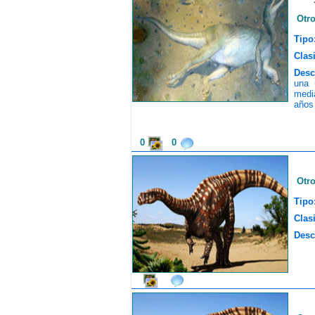
Otr
Tipo
Clasi
Desc
una 
medi
años 
0
0
Otr
Tipo
Clasi
Desc