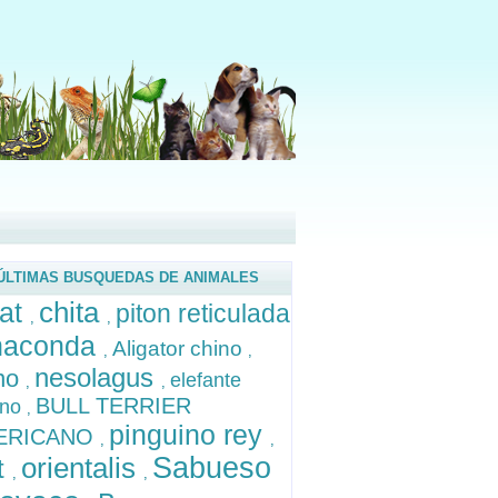
ÚLTIMAS BUSQUEDAS DE ANIMALES
chita
rat
piton reticulada
,
,
naconda
Aligator chino
,
,
nesolagus
no
elefante
,
,
BULL TERRIER
ino
,
pinguino rey
ERICANO
,
,
orientalis
Sabueso
t
,
,