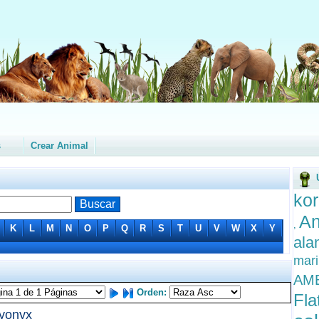
s
Crear Animal
ko
A
,
K
L
M
N
O
P
Q
R
S
T
U
V
W
X
Y
ala
mar
AM
Orden:
Fla
yonyx