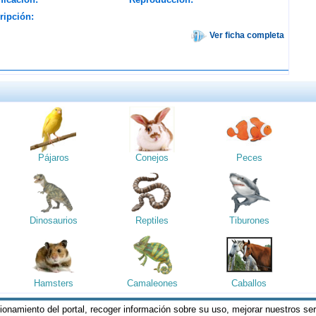
ripción:
Ver ficha completa
Pájaros
Conejos
Peces
Dinosaurios
Reptiles
Tiburones
Hamsters
Camaleones
Caballos
cionamiento del portal, recoger información sobre su uso, mejorar nuestros se
reservados || Al visitar estas páginas, se entiende que acepta los
Termin