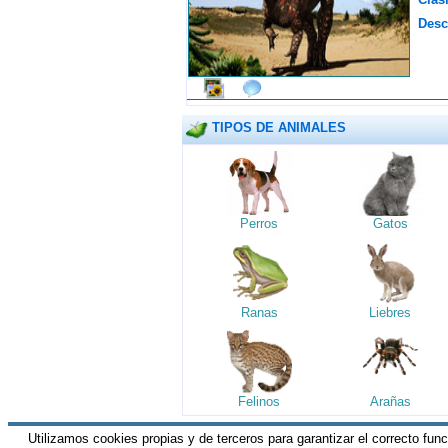
Desc
TIPOS DE ANIMALES
Perros
Gatos
Ranas
Liebres
Felinos
Arañas
Utilizamos cookies propias y de terceros para garantizar el correcto fun
HGM Network.com
|| Todos los derechos 