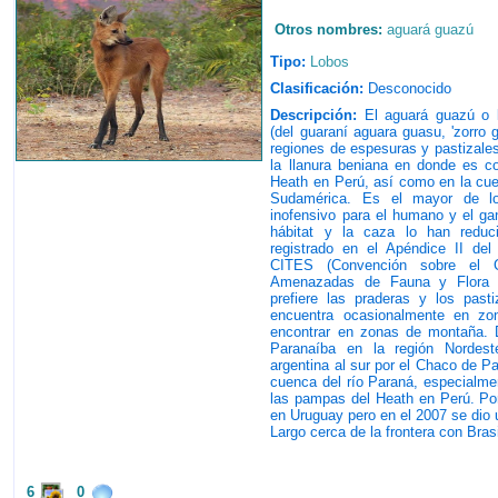
Otros nombres:
aguará guazú
Tipo:
Lobos
Clasificación:
Desconocido
Descripción:
El aguará guazú o l
(del guaraní aguara guasu, 'zorro 
regiones de espesuras y pastizales
la llanura beniana en donde es c
Heath en Perú, así como en la cue
Sudamérica. Es el mayor de l
inofensivo para el humano y el ga
hábitat y la caza lo han reduc
registrado en el Apéndice II del
CITES (Convención sobre el C
Amenazadas de Fauna y Flora Si
prefiere las praderas y los pas
encuentra ocasionalmente en zo
encontrar en zonas de montaña. Di
Paranaíba en la región Nordest
argentina al sur por el Chaco de P
cuenca del río Paraná, especialmen
las pampas del Heath en Perú. Po
en Uruguay pero en el 2007 se dio 
Largo cerca de la frontera con Brasi
6
0