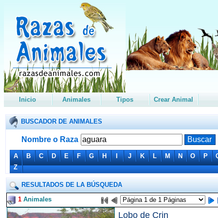
Inicio
Animales
Tipos
Crear Animal
BUSCADOR DE ANIMALES
Nombre o Raza
A
B
C
D
E
F
G
H
I
J
K
L
M
N
O
P
Z
RESULTADOS DE LA BÚSQUEDA
1
Animales
Lobo de Crin