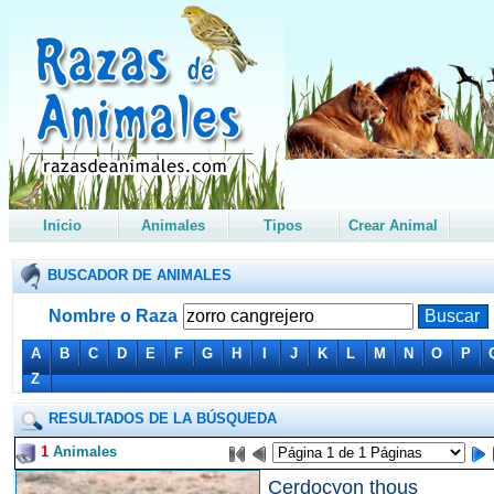
Inicio
Animales
Tipos
Crear Animal
BUSCADOR DE ANIMALES
Nombre o Raza
A
B
C
D
E
F
G
H
I
J
K
L
M
N
O
P
Z
RESULTADOS DE LA BÚSQUEDA
1
Animales
Cerdocyon thous