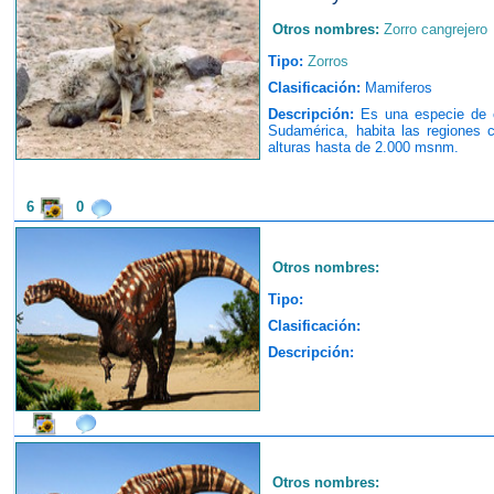
Otros nombres:
Zorro cangrejero
Tipo:
Zorros
Clasificación:
Mamiferos
Descripción:
Es una especie de c
Sudamérica, habita las regiones
alturas hasta de 2.000 msnm.
6
0
Otros nombres:
Tipo:
Clasificación:
Descripción:
Otros nombres: