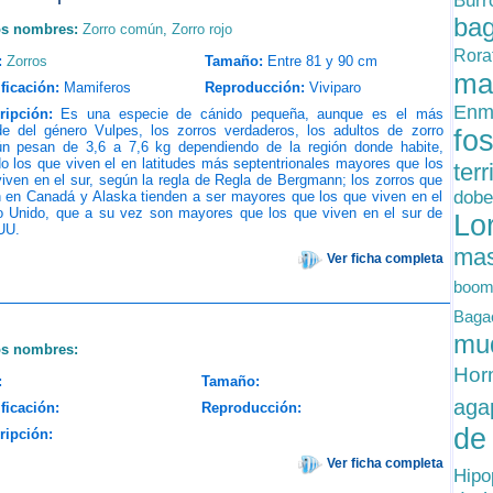
Bur
ba
os nombres:
Zorro común
,
Zorro rojo
Rora
:
Zorros
Tamaño:
Entre 81 y 90 cm
ma
ficación:
Mamiferos
Reproducción:
Viviparo
Enm
ripción:
Es una especie de cánido pequeña, aunque es el más
de del género Vulpes, los zorros verdaderos, los adultos de zorro
fo
n pesan de 3,6 a 7,6 kg dependiendo de la región donde habite,
o los que viven el en latitudes más septentrionales mayores que los
ter
iven en el sur, según la regla de Regla de Bergmann; los zorros que
dobe
n en Canadá y Alaska tienden a ser mayores que los que viven en el
o Unido, que a su vez son mayores que los que viven en el sur de
Lo
UU.
mas
Ver ficha completa
boom
Baga
mu
os nombres:
Hor
:
Tamaño:
aga
ficación:
Reproducción:
de
ripción:
Ver ficha completa
Hip