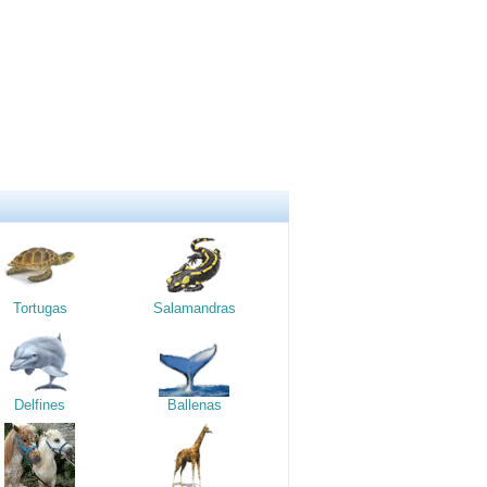
Tortugas
Salamandras
Delfines
Ballenas