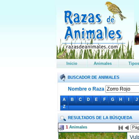
Inicio
Animales
Tipo
BUSCADOR DE ANIMALES
Nombre o Raza
A
B
C
D
E
F
G
H
I
J
Z
RESULTADOS DE LA BÚSQUEDA
1
Animales
Vul