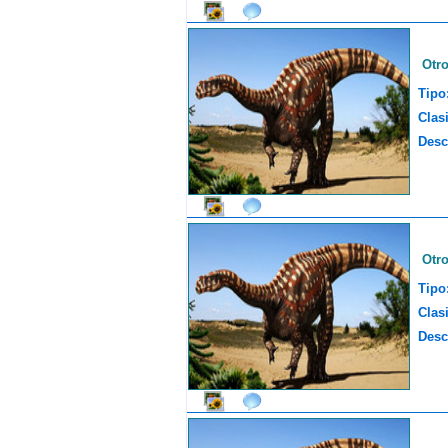
Otr
Tipo
Clasi
Desc
Otr
Tipo
Clasi
Desc