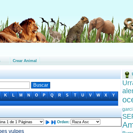
s
Crear Animal
Ur
ale
K
L
M
N
O
P
Q
R
S
T
U
V
W
X
Y
oc
garci
SE
Orden:
Am
pes vulpes