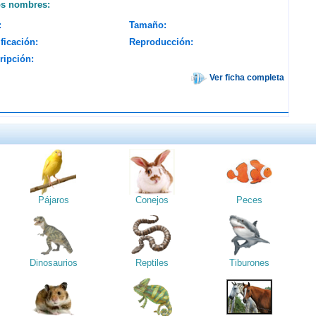
os nombres:
:
Tamaño:
ficación:
Reproducción:
ripción:
Ver ficha completa
Pájaros
Conejos
Peces
Dinosaurios
Reptiles
Tiburones