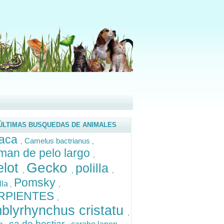
ÚLTIMAS BUSQUEDAS DE ANIMALES
raca
Camelus bactrianus
,
,
man de pelo largo
,
Gecko
elot
polilla
,
,
,
Pomsky
lla
,
,
RPIENTES
,
blyrhynchus cristatu
,
ca de bestiar