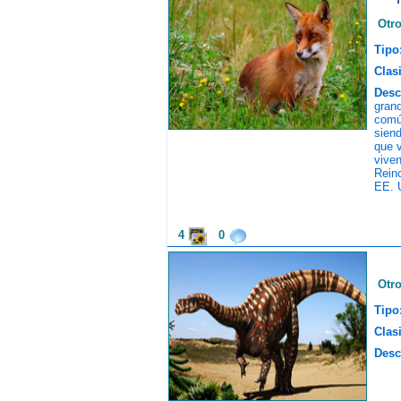
Otr
Tipo
Clasi
Desc
gran
comú
siend
que v
vive
Rein
EE. 
4
0
Otr
Tipo
Clasi
Desc