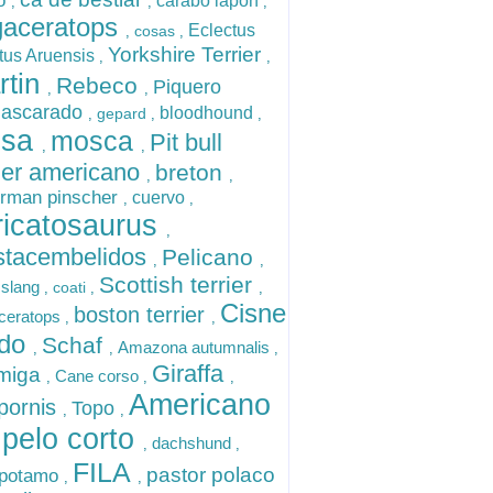
ro
carabo lapon
,
,
,
gaceratops
Eclectus
cosas
,
,
Yorkshire Terrier
tus Aruensis
,
,
rtin
Rebeco
Piquero
,
,
ascarado
bloodhound
gepard
,
,
,
ssa
mosca
Pit bull
,
,
rier americano
breton
,
,
rman pinscher
cuervo
,
,
ricatosaurus
,
tacembelidos
Pelicano
,
,
Scottish terrier
slang
coati
,
,
,
Cisne
boston terrier
ceratops
,
,
do
Schaf
Amazona autumnalis
,
,
,
Giraffa
miga
Cane corso
,
,
,
Americano
pornis
Topo
,
,
 pelo corto
dachshund
,
,
FILA
pastor polaco
opotamo
,
,