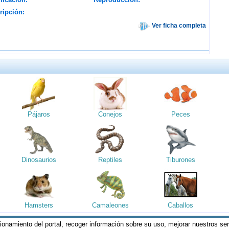
ripción:
Ver ficha completa
Pájaros
Conejos
Peces
Dinosaurios
Reptiles
Tiburones
Hamsters
Camaleones
Caballos
cionamiento del portal, recoger información sobre su uso, mejorar nuestros se
reservados || Al visitar estas páginas, se entiende que acepta los
Termin