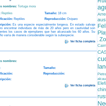
Ru
ag
os nombres:
Tortuga mora
:
Reptiles
Tamaño:
18 cm
Arre
aus
ficación:
Reptiles
Reproducción:
Oviparo
Fel
ripción:
Es una especie especialmente longeva. En estado salvaje
aro encontrar individuos de más de 20 años pero en cautividad son
Pla
uentes los casos de ejemplares que han alcanzado los 60 años. Su
ño varía de manera considerable según la subespecie.
Zo
,
Ver ficha completa
Cairn
CA
cu
os nombres:
la
:
Tamaño:
ficación:
Reproducción:
Pietr
alcau
ripción:
Ele
Ver ficha completa
chin
rus
Ne