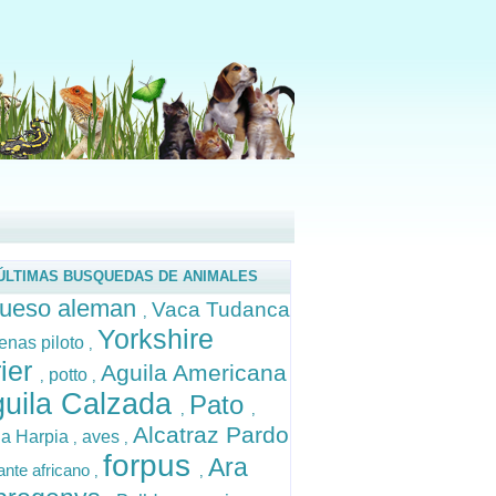
ÚLTIMAS BUSQUEDAS DE ANIMALES
ueso aleman
Vaca Tudanca
,
Yorkshire
lenas piloto
,
rier
Aguila Americana
potto
,
,
uila Calzada
Pato
,
,
Alcatraz Pardo
la Harpia
aves
,
,
forpus
Ara
ante africano
,
,