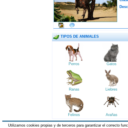
Desc
TIPOS DE ANIMALES
Perros
Gatos
Ranas
Liebres
Felinos
Arañas
Utilizamos cookies propias y de terceros para garantizar el correcto fun
HGM Network.com
|| Todos los derechos 