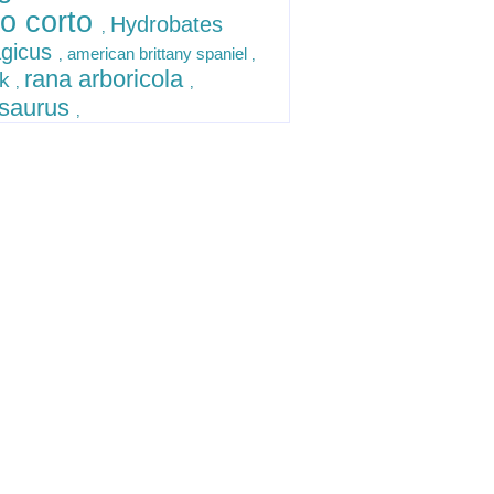
lo corto
Hydrobates
,
agicus
american brittany spaniel
,
,
rana arboricola
ck
,
,
osaurus
,