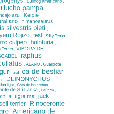
brogenys
Bulldog americano
,
,
uilucho pampa
,
Kelpie
ndajo azul
,
traliano
Yimenosaurus
,
,
is silvestris bieti
,
yero Rojizo
test
Silky Terrier
,
,
rro culpeo
holoturia
,
,
VIBORA DE
 Terrier
,
raphus
SCABEL
,
cullatus
Guajolote
ALANO
,
,
,
ca de bestiar
ngur
ural
,
,
,
DEINONYCHUS
ain
,
,
don tigre
Gato de las arenas
,
,
fante de Sri Lanka
LaPerm
,
,
jack
tigre ma
chilla
,
,
Rinoceronte
sell terrier
,
gro
Americano de
,