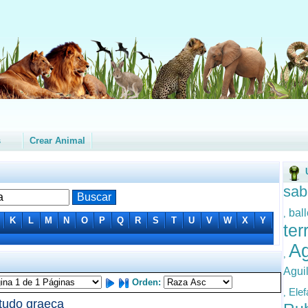
s
Crear Animal
sab
bal
,
K
L
M
N
O
P
Q
R
S
T
U
V
W
X
Y
ter
Ag
,
Agui
Orden:
Elef
,
tudo graeca