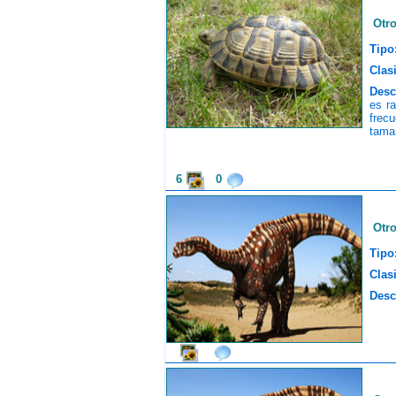
Otr
Tipo
Clasi
Desc
es r
frec
tama
6
0
Otr
Tipo
Clasi
Desc