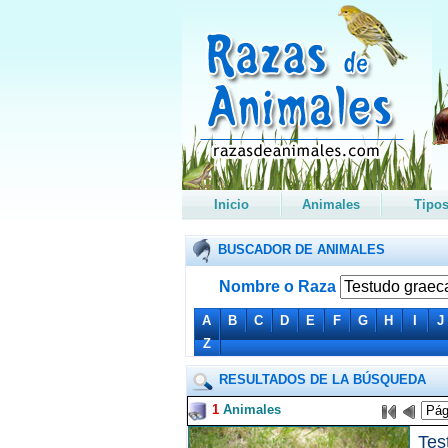
Inicio
Animales
Tipo
BUSCADOR DE ANIMALES
Nombre o Raza
A
B
C
D
E
F
G
H
I
J
Z
RESULTADOS DE LA BÚSQUEDA
1
Animales
Tes