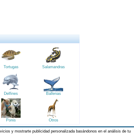
Tortugas
Salamandras
Delfines
Ballenas
Ponis
Otros
rvicios y mostrarte publicidad personalizada basándonos en el análisis de tu
os y Condiciones de nuestros servicios y