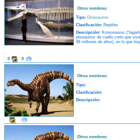
Otros nombres:
Tipo:
Dinosaurios
Clasificación:
Reptiles
Descripción:
Kronosaurus ("lagart
pliosaurios de cuello corto que vivi
99 millones de años), en lo que ho
0
0
Otros nombres:
Tipo:
Clasificación:
Descripción:
Otros nombres: