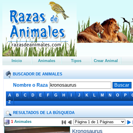
Inicio
Animales
Tipos
Crear Animal
BUSCADOR DE ANIMALES
Nombre o Raza
A
B
C
D
E
F
G
H
I
J
K
L
M
N
O
P
Z
RESULTADOS DE LA BÚSQUEDA
1
Animales
Kronosaurus