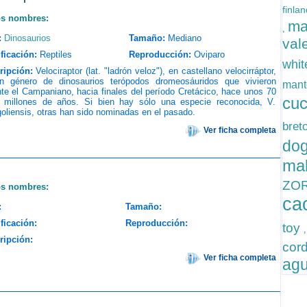
finla
os nombres:
m
,
:
Dinosaurios
Tamaño:
Mediano
val
ficación:
Reptiles
Reproducción:
Oviparo
whit
ripción:
Velociraptor (lat. "ladrón veloz"), en castellano velocirráptor,
n género de dinosaurios terópodos dromeosáuridos que vivieron
mant
te el Campaniano, hacia finales del período Cretácico, hace unos 70
cu
 millones de años. Si bien hay sólo una especie reconocida, V.
liensis, otras han sido nominadas en el pasado.
bret
Ver ficha completa
do
ma
ZO
os nombres:
ca
:
Tamaño:
ficación:
Reproducción:
toy
ripción:
cor
Ver ficha completa
ag