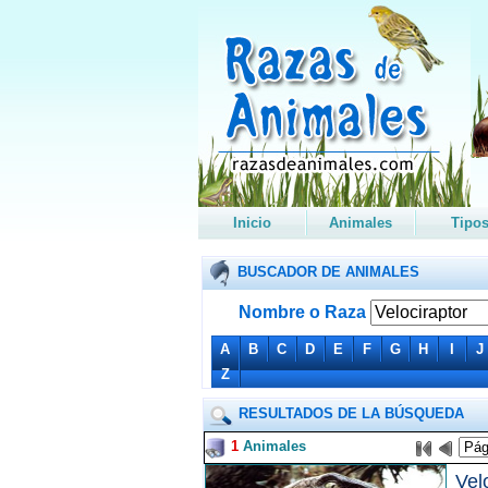
Inicio
Animales
Tipo
BUSCADOR DE ANIMALES
Nombre o Raza
A
B
C
D
E
F
G
H
I
J
Z
RESULTADOS DE LA BÚSQUEDA
1
Animales
Vel