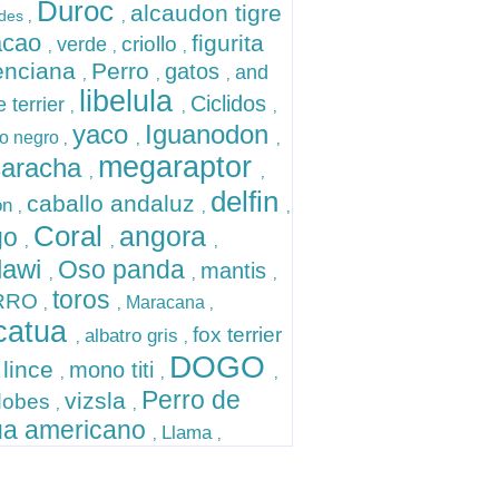
Duroc
alcaudon tigre
ndes
,
,
acao
figurita
criollo
verde
,
,
,
enciana
Perro
gatos
and
,
,
,
libelula
Ciclidos
e terrier
,
,
,
yaco
Iguanodon
o negro
,
,
,
megaraptor
caracha
,
,
delfin
caballo andaluz
on
,
,
,
Coral
angora
go
,
,
,
lawi
Oso panda
mantis
,
,
,
toros
RRO
Maracana
,
,
,
catua
fox terrier
albatro gris
,
,
DOGO
lince
mono titi
,
,
,
,
Perro de
vizsla
dobes
,
,
ua americano
Llama
,
,