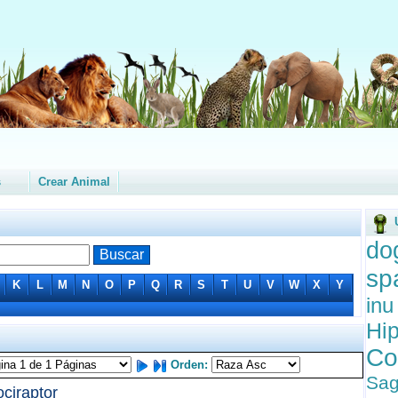
s
Crear Animal
do
sp
K
L
M
N
O
P
Q
R
S
T
U
V
W
X
Y
in
Hi
Co
Orden:
Sag
ociraptor