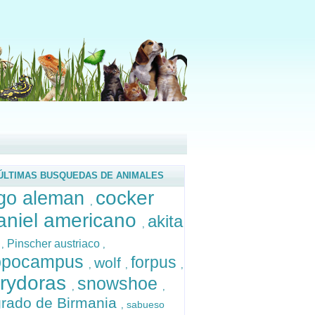
ÚLTIMAS BUSQUEDAS DE ANIMALES
cocker
go aleman
,
aniel americano
akita
,
u
Pinscher austriaco
,
,
ppocampus
forpus
wolf
,
,
,
rydoras
snowshoe
,
,
rado de Birmania
sabueso
,