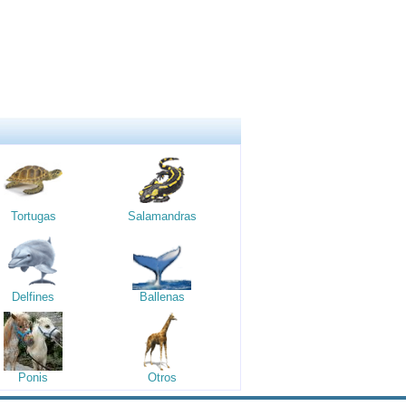
Tortugas
Salamandras
Delfines
Ballenas
Ponis
Otros