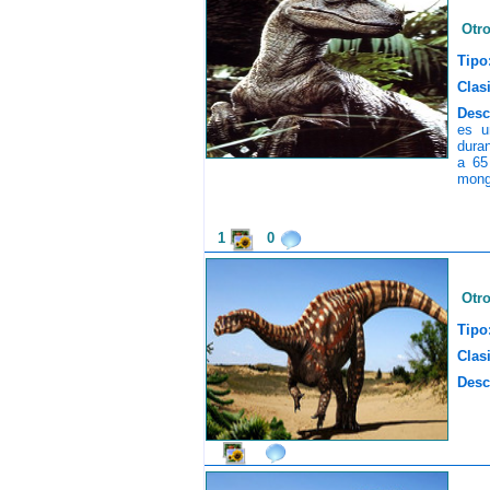
Otr
Tipo
Clasi
Desc
es u
duran
a 65
mongo
1
0
Otr
Tipo
Clasi
Desc