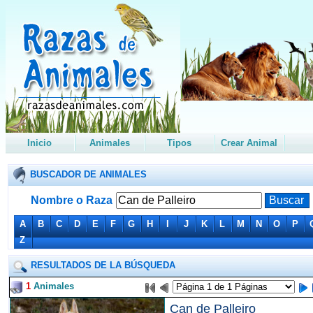
Inicio
Animales
Tipos
Crear Animal
BUSCADOR DE ANIMALES
Nombre o Raza
A
B
C
D
E
F
G
H
I
J
K
L
M
N
O
P
Z
RESULTADOS DE LA BÚSQUEDA
1
Animales
Can de Palleiro