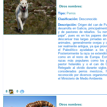
Otros nombres:
Tipo:
Perros
Clasificación:
Desconocido
Descripción:
Origen del can de Pal
desarrolla en Galicia, principalmen
y de pastoreo de rebaños. Su nom
pajar", pues es en los pajares do
descansar tras largas jornadas en 
animales, generalmente ovejas y c
ser realmente antigua, ya que prov
el Paleolítico ayudaban a los 
Posteriormente la raza se extendió
como en el resto de Europa. Est
razas más populares como los pa
pastor holandés y o el can do Ca
Relegado al olvido durante siglos
considerados perros mestizos, 
reconocido por diversos organismos
el Ministerio de Medio Ambiente.
8
0
Otros nombres: