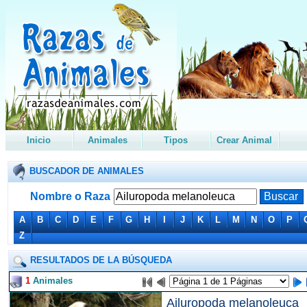
Inicio
Animales
Tipos
Crear Animal
BUSCADOR DE ANIMALES
Nombre o Raza
A
B
C
D
E
F
G
H
I
J
K
L
M
N
O
P
Z
RESULTADOS DE LA BÚSQUEDA
1
Animales
Ailuropoda melanoleuca