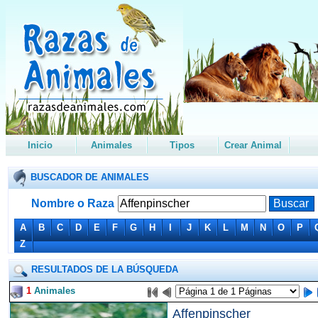
Inicio
Animales
Tipos
Crear Animal
BUSCADOR DE ANIMALES
Nombre o Raza
A
B
C
D
E
F
G
H
I
J
K
L
M
N
O
P
Z
RESULTADOS DE LA BÚSQUEDA
1
Animales
Affenpinscher