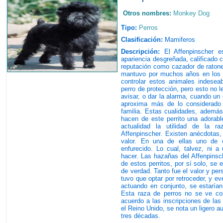
Otros nombres:
Monkey Dog
Tipo:
Perros
Clasificación:
Mamiferos
Descripción:
El Affenpinscher e
apariencia desgreñada, calificado 
reputación como cazador de ratone
mantuvo por muchos años en los e
controlar estos animales indesea
perro de protección, pero esto no l
avisar, o dar la alarma, cuando un
aproxima más de lo considerado
familia. Estas cualidades, ademá
hacen de este perrito una adorab
actualidad la utilidad de la ra
Affenpinscher. Existen anécdotas
valor. En una de ellas uno de 
enfurecido. Lo cual, talvez, ni a
hacer. Las hazañas del Affenpinsc
de estos perritos, por sí solo, se
de verdad. Tanto fue el valor y per
tuvo que optar por retroceder, y e
actuando en conjunto, se estarían
Esta raza de perros no se ve co
acuerdo a las inscripciones de las
el Reino Unido, se nota un ligero 
tres décadas.