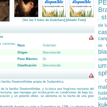
P
Br
s
,
[
Ver las 5 fotos de Guácharo
] [
Añadir Foto
]
de l
ca
ro
can
s cavernas
,
Raza
Guácharo
de 
bl
Orígen
Desconocido
Peso Máximo
Gr.
agat
u
Clasificación
Desconocido
sp
,
 familia Steatornithidae propia de Sudamérica.
ma
de la familia Steatornithidae, y la única ave frugívora nocturna del
tu
 nocturna, que navegan por ecolocación en condiciones de baja luz.
cación y un potente olfato, se alimenta en la noche de una gran
Sal
.
ku
 Humboldt durante su viaje a Suramérica en 1799. Lo observó en la