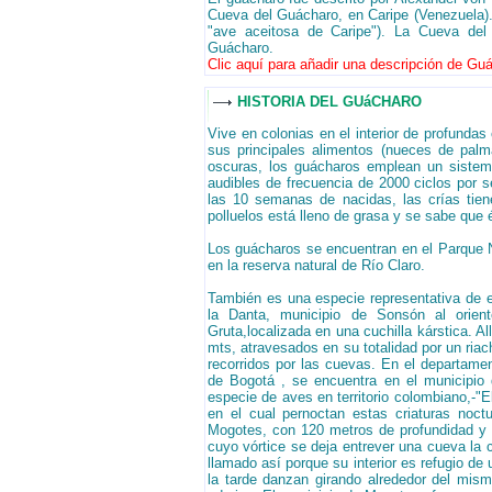
Cueva del Guácharo, en Caripe (Venezuela). E
"ave aceitosa de Caripe"). La Cueva del 
Guácharo.
Clic aquí para añadir una descripción de Guá
HISTORIA DEL GUáCHARO
Vive en colonias en el interior de profundas
sus principales alimentos (nueces de pal
oscuras, los guácharos emplean un sistema 
audibles de frecuencia de 2000 ciclos por 
las 10 semanas de nacidas, las crías tie
polluelos está lleno de grasa y se sabe qu
Los guácharos se encuentran en el Parque 
en la reserva natural de Río Claro.
También es una especie representativa de e
la Danta, municipio de Sonsón al orien
Gruta,localizada en una cuchilla kárstica. A
mts, atravesados en su totalidad por un riac
recorridos por las cuevas. En el departame
de Bogotá , se encuentra en el municipio
especie de aves en territorio colombiano,-"E
en el cual pernoctan estas criaturas noc
Mogotes, con 120 metros de profundidad y
cuyo vórtice se deja entrever una cueva la 
llamado así porque su interior es refugio de
la tarde danzan girando alrededor del mis