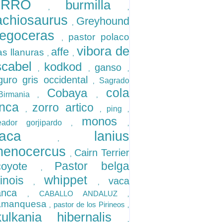
ERRO
burmilla
,
,
achiosaurus
Greyhound
,
tegoceras
pastor polaco
,
vibora de
affe
as llanuras
,
,
scabel
kodkod
ganso
,
,
,
guro gris occidental
Sagrado
,
cola
Cobaya
Birmania
,
,
anca
zorro artico
ping
,
,
,
monos
eador gorjipardo
,
,
rraca
lanius
,
henocercus
Cairn Terrier
,
Pastor belga
coyote
,
whippet
linois
vaca
,
,
danca
CABALLO ANDALUZ
,
,
amanquesa
pastor de los Pirineos
,
,
kulkania hibernalis
,