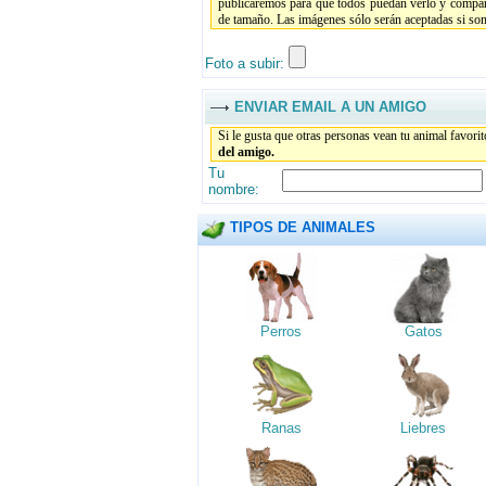
publicaremos para que todos puedan verlo y compar
de tamaño. Las imágenes sólo serán aceptadas si son 
Foto a subir:
ENVIAR EMAIL A UN AMIGO
Si le gusta que otras personas vean tu animal favori
del amigo.
Tu
nombre:
TIPOS DE ANIMALES
Perros
Gatos
Ranas
Liebres