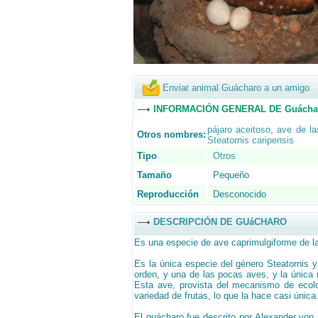
Enviar animal Guácharo a un amigo
INFORMACIÓN GENERAL DE Guácha
pájaro aceitoso
,
ave de la
Otros nombres:
Steatornis caripensis
Tipo
Otros
Tamaño
Pequeño
Reproducción
Desconocido
DESCRIPCIÓN DE GUáCHARO
Es una especie de ave caprimulgiforme de la
Es la única especie del género Steatornis y 
orden, y una de las pocas aves, y la única
Esta ave, provista del mecanismo de ecolo
variedad de frutas, lo que la hace casi única
El guácharo fue descrito por Alexander von