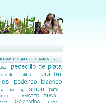
ÚLTIMAS BUSQUEDAS DE ANIMALES
pececillo de plata
asz
,
pointer
lesbok
akhal
,
,
gles
podenco ibicenco
,
smou
pato
rea jinco dog
,
,
,
buron
HAMSTER RUSO
,
,
Golondrina
pagos
Gamo
,
,
,