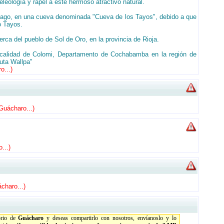
leología y rapel a este hermoso atractivo natural.
iago, en una cueva denominada "Cueva de los Tayos", debido a que
o Tayos.
rca del pueblo de Sol de Oro, en la provincia de Rioja.
localidad de Colomi, Departamento de Cochabamba en la región de
uta Wallpa"
o...
)
Guácharo...
)
...
)
charo...
)
orio de
Guácharo
y deseas compartirlo con nosotros, envíanoslo y lo