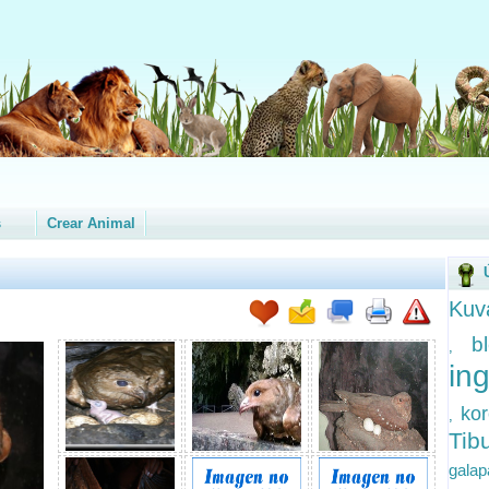
s
Crear Animal
Kuv
b
,
in
ko
,
Ti
gala