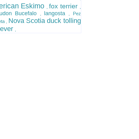
rican Eskimo
fox terrier
,
,
audon Bucefalo
langosta
Pez
,
,
Nova Scotia duck tolling
eta
,
riever
,