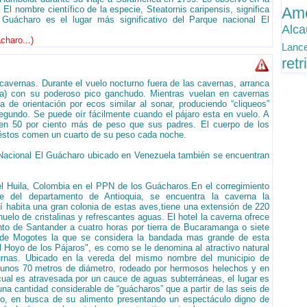
l nombre científico de la especie, Steatornis caripensis, significa
Ame
Guácharo es el lugar más significativo del Parque nacional El
Alc
charo...
)
Lanc
ret
 cavernas. Durante el vuelo nocturno fuera de las cavernas, arranca
ma) con su poderoso pico ganchudo. Mientras vuelan en cavernas
de orientación por ecos similar al sonar, produciendo “cliqueos”
segundo. Se puede oír fácilmente cuando el pájaro esta en vuelo. A
nen 50 por ciento más de peso que sus padres. El cuerpo de los
e éstos comen un cuarto de su peso cada noche.
Nacional El Guácharo ubicado en Venezuela también se encuentran
l Huila, Colombia en el PPN de los Guácharos.En el corregimiento
te del departamento de Antioquia, se encuentra la caverna la
llí habita una gran colonia de estas aves,tiene una extensión de 220
huelo de cristalinas y refrescantes aguas. El hotel la caverna ofrece
nto de Santander a cuatro horas por tierra de Bucaramanga o siete
 de Mogotes la que se considera la bandada mas grande de esta
l Hoyo de los Pájaros", es como se le denomina al atractivo natural
turnas. Ubicado en la vereda del mismo nombre del municipio de
 unos 70 metros de diámetro, rodeado por hermosos helechos y en
cual es atravesada por un cauce de aguas subterráneas, el lugar es
 una cantidad considerable de “guácharos” que a partir de las seis de
mo, en busca de su alimento presentando un espectáculo digno de