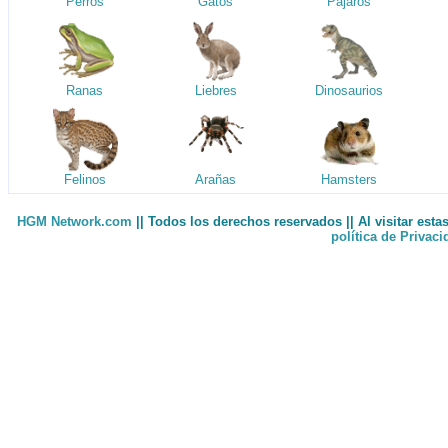
Perros
Gatos
Pájaros
Ranas
Liebres
Dinosaurios
Felinos
Arañas
Hamsters
HGM Network.com
|| Todos los derechos reservados || Al visitar est
política de Privac