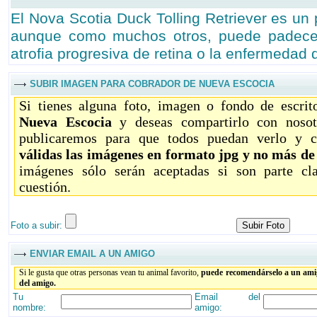
El Nova Scotia Duck Tolling Retriever es un 
aunque como muchos otros, puede padecer
atrofia progresiva de retina o la enfermedad 
SUBIR IMAGEN PARA COBRADOR DE NUEVA ESCOCIA
Si tienes alguna foto, imagen o fondo de escri
Nueva Escocia
y deseas compartirlo con nosot
publicaremos para que todos puedan verlo y c
válidas las imágenes en formato jpg y no más d
imágenes sólo serán aceptadas si son parte c
cuestión.
Foto a subir:
ENVIAR EMAIL A UN AMIGO
Si le gusta que otras personas vean tu animal favorito,
puede recomendárselo a un amig
del amigo.
Tu
Email del
nombre:
amigo: