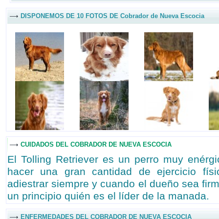
DISPONEMOS DE 10 FOTOS DE Cobrador de Nueva Escocia
CUIDADOS DEL COBRADOR DE NUEVA ESCOCIA
El Tolling Retriever es un perro muy enérgi
hacer una gran cantidad de ejercicio físi
adiestrar siempre y cuando el dueño sea firm
un principio quién es el líder de la manada.
ENFERMEDADES DEL COBRADOR DE NUEVA ESCOCIA