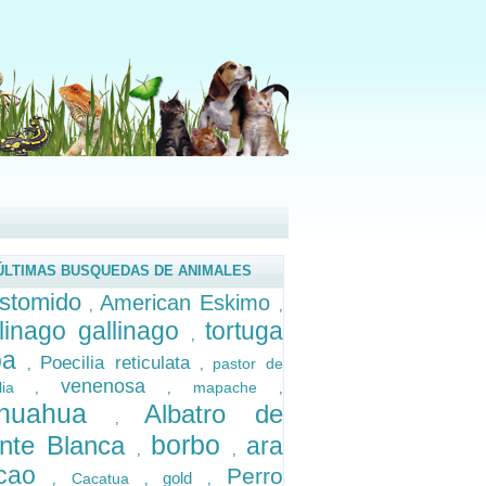
ÚLTIMAS BUSQUEDAS DE ANIMALES
stomido
American Eskimo
,
,
linago gallinago
tortuga
,
ba
Poecilia reticulata
pastor de
,
,
venenosa
olia
mapache
,
,
,
ihuahua
Albatro de
,
borbo
ente Blanca
ara
,
,
cao
Perro
gold
Cacatua
,
,
,