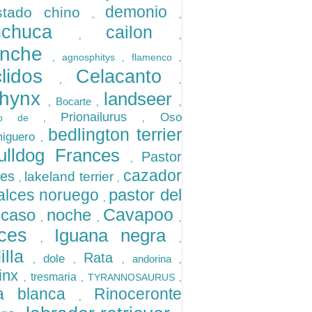
demonio
stado chino
,
,
inchuca
cailon
,
,
inche
agnosphitys
flamenco
,
,
,
clidos
Celacanto
,
,
hynx
landseer
Bocarte
,
,
,
Prionailurus
Oso
rito de
,
,
bedlington terrier
miguero
,
ulldog Frances
Pastor
,
cazador
nes
lakeland terrier
,
,
pastor del
alces noruego
,
Cavapoo
ucaso
noche
,
,
,
eces
Iguana negra
,
,
illa
Rata
dole
andorina
,
,
,
,
inx
tresmaria
TYRANNOSAURUS
,
,
,
la blanca
Rinoceronte
,