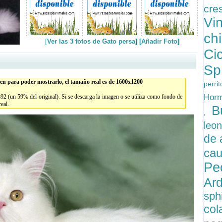
cre
V
ch
[
Ver las 3 fotos de Gato persa
] [
Añadir Foto
]
Ci
Sp
en para poder mostrarlo, el tamaño real es de 1600x1200
per
Hor
2 (un 59% del original). Si se descarga la imagen o se utiliza como fondo de
real.
B
,
leo
de 
ca
P
Ard
sph
co