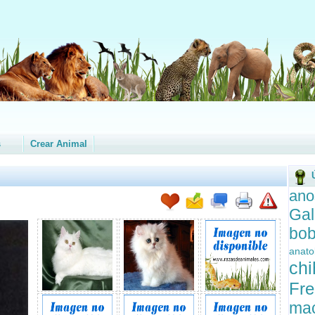
s
Crear Animal
ano
Gal
bo
anat
ch
Fr
ma