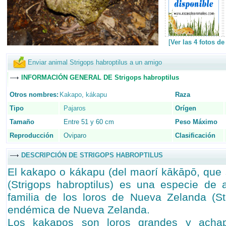
[
Ver las 4 fotos d
Enviar animal Strigops habroptilus a un amigo
INFORMACIÓN GENERAL DE Strigops habroptilus
Otros nombres:
Kakapo
,
kákapu
Raza
Tipo
Pajaros
Orígen
Tamaño
Entre 51 y 60 cm
Peso Máximo
Reproducción
Oviparo
Clasificación
DESCRIPCIÓN DE STRIGOPS HABROPTILUS
El kakapo o kákapu (del maorí kākāpō, que s
(Strigops habroptilus) es una especie de 
familia de los loros de Nueva Zelanda (St
endémica de Nueva Zelanda.
Los kakapos son loros grandes y achap