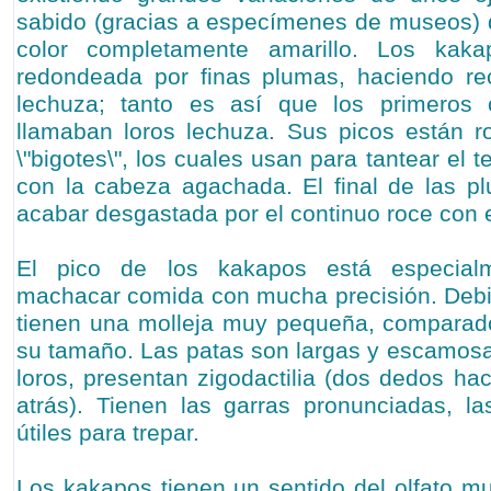
sabido (gracias a especímenes de museos) 
color completamente amarillo. Los kak
redondeada por finas plumas, haciendo re
lechuza; tanto es así que los primeros 
llamaban loros lechuza. Sus picos están r
\"bigotes\", los cuales usan para tantear el
con la cabeza agachada. El final de las p
acabar desgastada por el continuo roce con e
El pico de los kakapos está especial
machacar comida con mucha precisión. Debi
tienen una molleja muy pequeña, comparado
su tamaño. Las patas son largas y escamosa
loros, presentan zigodactilia (dos dedos ha
atrás). Tienen las garras pronunciadas, l
útiles para trepar.
Los kakapos tienen un sentido del olfato mu