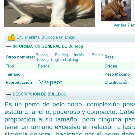
[
Ver las 7 f
Enviar animal Bulldog a un amigo
INFORMACIÓN GENERAL DE Bulldog
Buldog
,
Bulldog Inglés
,
British
Otros nombres:
Raza
Bulldog
,
English Bulldog
Tipo
Perros
Orígen
Tamaño
Peso Máximo
Viviparo
Reproducción
Clasificación
DESCRIPCIÓN DE BULLDOG
Es un perro de pelo corto, complexión pes
estatura, ancho, poderoso y compacto. Cab
proporción a su tamaño, pero ninguna pa
tener un tamaño excesivo en relación a las 
simetría general, haciendo ver al perro defo