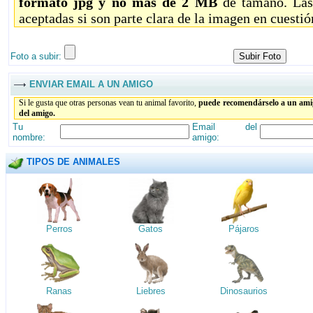
formato jpg y no más de 2 MB
de tamaño. Las
aceptadas si son parte clara de la imagen en cuestió
Foto a subir:
ENVIAR EMAIL A UN AMIGO
Si le gusta que otras personas vean tu animal favorito,
puede recomendárselo a un amig
del amigo.
Tu
Email del
nombre:
amigo:
TIPOS DE ANIMALES
Perros
Gatos
Pájaros
Ranas
Liebres
Dinosaurios