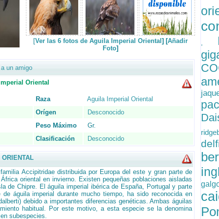
or
co
[
Ver las 6 fotos de Aguila Imperial Oriental
] [
Añadir
,
Foto
]
gi
C
l a un amigo
am
perial Oriental
jaqu
Raza
Aguila Imperial Oriental
pa
Orígen
Desconocido
Da
Peso Máximo
Gr.
ridg
Clasificación
Desconocido
de
be
 ORIENTAL
in
amilia Accipitridae distribuida por Europa del este y gran parte de
África oriental en invierno. Existen pequeñas poblaciones aisladas
gal
sla de Chipre. El águila imperial ibérica de España, Portugal y parte
ca
 de águila imperial durante mucho tiempo, ha sido reconocida en
alberti) debido a importantes diferencias genéticas. Ambas águilas
Po
miento habitual. Por este motivo, a esta especie se la denomina
ocen subespecies.