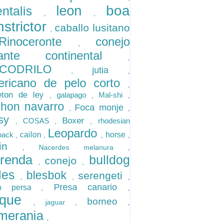
boa
leon
ientalis
,
,
nstrictor
caballo lusitano
,
Rinoceronte
conejo
,
gante continental
,
OCODRILO
jutia
,
,
ericano de pelo corto
,
eton de ley
galapago
Mal-shi
,
,
,
chon navarro
Foca monje
,
,
isy
Boxer
COSAS
rhodesian
,
,
,
Leopardo
eback
cailon
horse
,
,
,
,
lfin
Nacerdes melanura
,
,
rrenda
bulldog
conejo
,
,
gles
blesbok
serengeti
,
,
,
Presa canario
go persa
,
,
ique
borneo
jaguar
,
,
,
merania
,