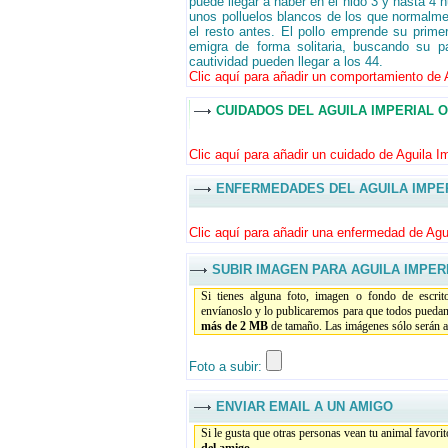
puede llegar a haber en el nido 3 y hasta 4 
unos polluelos blancos de los que normalme
el resto antes. El pollo emprende su prim
emigra de forma solitaria, buscando su p
cautividad pueden llegar a los 44.
Clic aquí para añadir un comportamiento de Ag
CUIDADOS DEL AGUILA IMPERIAL 
Clic aquí para añadir un cuidado de Aguila Imp
ENFERMEDADES DEL AGUILA IMPER
Clic aquí para añadir una enfermedad de Aguil
SUBIR IMAGEN PARA AGUILA IMPER
Si tienes alguna foto, imagen o fondo de escri
envíanoslo y lo publicaremos para que todos puedan
más de 2 MB
de tamaño. Las imágenes sólo serán ac
Foto a subir:
ENVIAR EMAIL A UN AMIGO
Si le gusta que otras personas vean tu animal favori