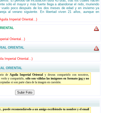
huevos. El periodo de incubación dura 43 días, tras los cuales nacen
nte sólo el mayor y más fuerte llega a abandonar el nido, muriendo
er vuelo poco después de los dos meses de edad y en invierno ya
areja al verano siguiente. En libertad viven 21 años, aunque en
uila Imperial Oriental...
)
ORIENTAL
erial Oriental...
)
IAL ORIENTAL
a Imperial Oriental...
)
IAL ORIENTAL
torio de
Aguila Imperial Oriental
y deseas compartirlo con nosotros,
 verlo y compartirlo,
sólo son válidas las imágenes en formato jpg y no
eptadas si son parte clara de la imagen en cuestión.
to,
puede recomendárselo a un amigo escribiendo tu nombre y el email