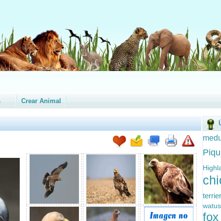
s
Crear Animal
medu
Piqu
High
ch
terri
watu
fox