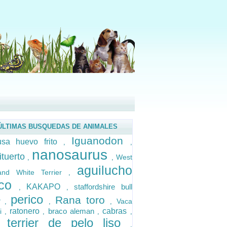
ÚLTIMAS BUSQUEDAS DE ANIMALES
Iguanodon
sa huevo frito
,
,
nanosaurus
ituerto
West
,
,
aguilucho
land White Terrier
,
ico
KAKAPO
staffordshire bull
,
,
perico
Rana toro
er
Vaca
,
,
,
ratonero
braco aleman
cabras
si
,
,
,
,
 terrier de pelo liso
,