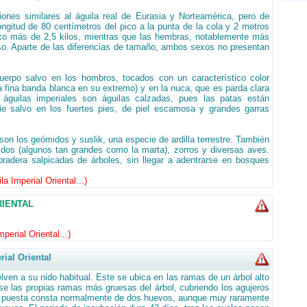
iones similares al águila real de Eurasia y Norteamérica, pero de
itud de 80 centímetros del pico a la punta de la cola y 2 metros
co más de 2,5 kilos, mientras que las hembras, notablemente más
eso. Aparte de las diferencias de tamaño, ambos sexos no presentan
uerpo salvo en los hombros, tocados con un característico color
a fina banda blanca en su extremo) y en la nuca, que es parda clara
s águilas imperiales son águilas calzadas, pues las patas están
ie salvo en los fuertes pies, de piel escamosa y grandes garras
on los geómidos y suslik, una especie de ardilla terrestre. También
idos (algunos tan grandes como la marta), zorros y diversas aves.
radera salpicadas de árboles, sin llegar a adentrarse en bosques
a Imperial Oriental...
)
RIENTAL
perial Oriental...
)
al Oriental
en a su nido habitual. Este se ubica en las ramas de un árbol alto
se las propias ramas más gruesas del árbol, cubriendo los agujeros
La puesta consta normalmente de dos huevos, aunque muy raramente