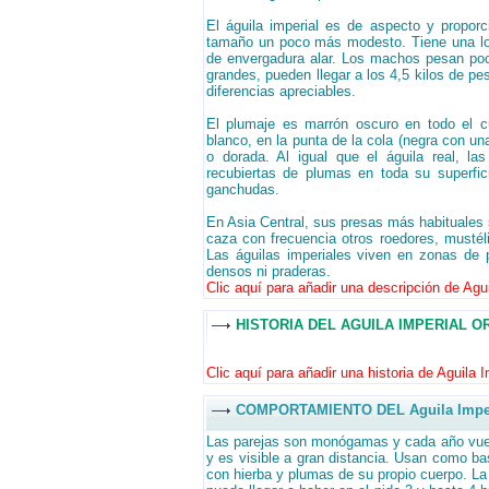
El águila imperial es de aspecto y proporc
tamaño un poco más modesto. Tiene una long
de envergadura alar. Los machos pesan po
grandes, pueden llegar a los 4,5 kilos de p
diferencias apreciables.
El plumaje es marrón oscuro en todo el c
blanco, en la punta de la cola (negra con un
o dorada. Al igual que el águila real, la
recubiertas de plumas en toda su superfic
ganchudas.
En Asia Central, sus presas más habituales s
caza con frecuencia otros roedores, mustél
Las águilas imperiales viven en zonas de p
densos ni praderas.
Clic aquí para añadir una descripción de Aguil
HISTORIA DEL AGUILA IMPERIAL O
Clic aquí para añadir una historia de Aguila Im
COMPORTAMIENTO DEL Aguila Imperi
Las parejas son monógamas y cada año vuelv
y es visible a gran distancia. Usan como ba
con hierba y plumas de su propio cuerpo. 