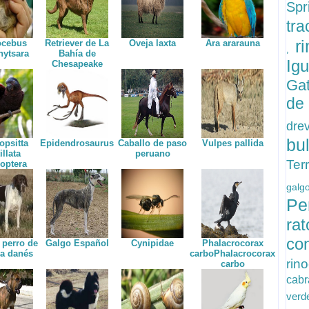
Spr
tr
r
ocebus
Retriever de La
Oveja laxta
Ara ararauna
,
hytsara
Bahía de
Ig
Chesapeake
Ga
de
dr
bu
opsitta
Epidendrosaurus
Caballo de paso
Vulpes pallida
illata
peruano
Ter
optera
gal
P
ra
co
 perro de
Galgo Español
Cynipidae
Phalacrocorax
a danés
carboPhalacrocorax
rin
carbo
cab
ver