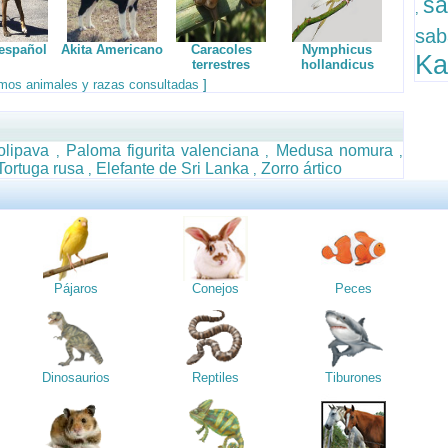
sa
,
sa
español
Akita Americano
Caracoles
Nymphicus
Ka
terrestres
hollandicus
timos animales y razas consultadas
]
olipava
Paloma figurita valenciana
Medusa nomura
,
,
,
Tortuga rusa
Elefante de Sri Lanka
Zorro ártico
,
,
Pájaros
Conejos
Peces
Dinosaurios
Reptiles
Tiburones