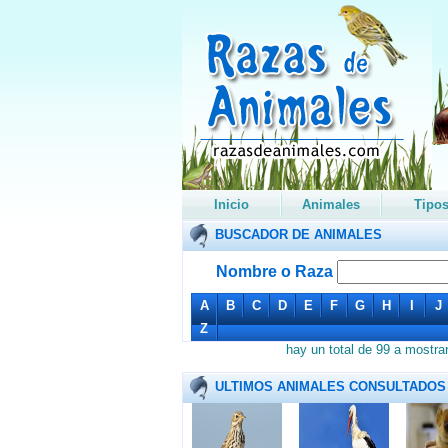
Inicio
Animales
Tipo
BUSCADOR DE ANIMALES
Nombre o Raza
A
B
C
D
E
F
G
H
I
J
Z
hay un total de 99 a mostra
ULTIMOS ANIMALES CONSULTADOS