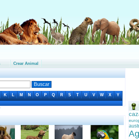
s
Crear Animal
K
L
M
N
O
P
Q
R
S
T
U
V
W
X
Y
r
caz
eur
aust
Ag