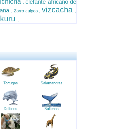
lchicha
elefante africano de
,
vizcacha
bana
Zorro culpeo
,
,
,
kuru
,
Tortugas
Salamandras
Delfines
Ballenas