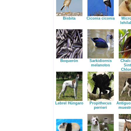
Bisbita
Ciconia ciconia
Micr
lehila
Boquerón
Sarkidiornis
Chalc
melanotos
Sint
Chlor
Lebrel Húngaro
Propithecus
Antiguo
perrieri
muestr