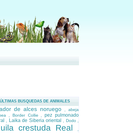
ÚLTIMAS BUSQUEDAS DE ANIMALES
ador de alces noruego
abeja
,
pez pulmonado
opea
Border Collie
,
,
ral
Laika de Siberia oriental
Dodo
,
,
,
uila crestuda Real
,