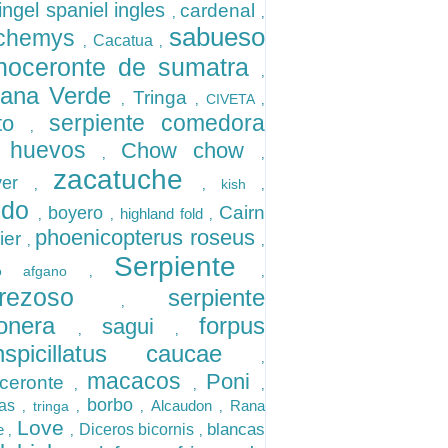
ingel spaniel ingles
cardenal
,
,
sabueso
achemys
Cacatua
,
,
inoceronte de sumatra
,
uana Verde
Tringa
CIVETA
,
,
,
serpiente comedora
to
,
 huevos
Chow chow
,
,
zacatuche
ever
kish
,
,
,
ldo
Cairn
boyero
highland fold
,
,
,
phoenicopterus roseus
rier
,
,
Serpiente
go afgano
,
,
erezoso
serpiente
,
tonera
forpus
sagui
,
,
nspicillatus caucae
,
macacos
Poni
oceronte
,
,
,
borbo
ras
Alcaudon
Rana
tringa
,
,
,
,
Love
blancas
de
Diceros bicornis
,
,
,